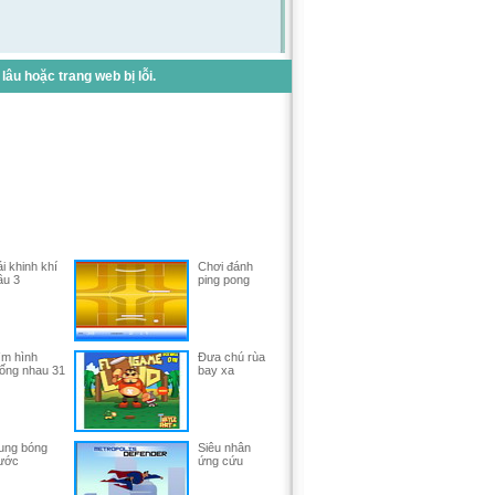
u hoặc trang web bị lỗi.
i khinh khí
Chơi đánh
ầu 3
ping pong
ìm hình
Đưa chú rùa
iống nhau 31
bay xa
ung bóng
Siêu nhân
ước
ứng cứu