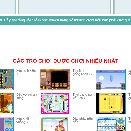
. Hãy gọi tổng đài chăm sóc khách hàng số 0918112699 nếu bạn phải chờ quá lâ
CÁC TRÒ CHƠI ĐƯỢC CHƠI NHIỀU NHẤT
Xếp hình kiểu
Tìm hình
Lá
7
giống nhau 17
c
Đấu võ với tay
Thời trang nữ
T
súng
kiểu 283
g
Xếp khối
Đấu pháo trên
T
vuông 3
biển 1
n