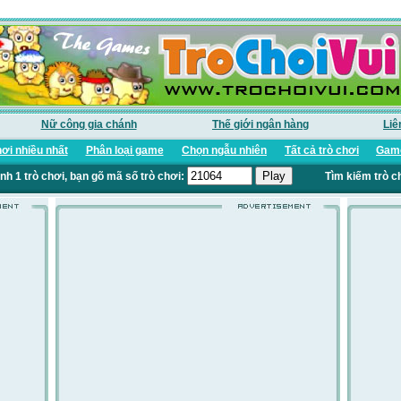
Nữ công gia chánh
Thế giới ngân hàng
Liê
ơi nhiều nhất
Phân loại game
Chọn ngẫu nhiên
Tất cả trò chơi
Game
nh 1 trò chơi, bạn gõ mã số trò chơi:
Tìm kiếm trò c