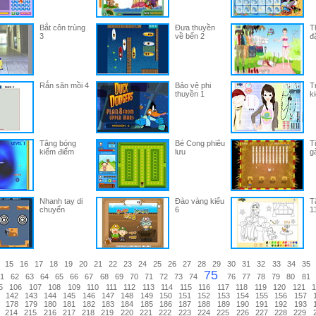
Bắt côn trùng
Đưa thuyền
T
3
về bến 2
đ
Rắn săn mồi 4
Bảo vệ phi
T
thuyền 1
k
Tâng bóng
Bé Cong phiêu
T
kiếm điểm
lưu
g
Nhanh tay di
Đào vàng kiểu
T
chuyển
6
1
15
16
17
18
19
20
21
22
23
24
25
26
27
28
29
30
31
32
33
34
35
75
1
62
63
64
65
66
67
68
69
70
71
72
73
74
76
77
78
79
80
81
5
106
107
108
109
110
111
112
113
114
115
116
117
118
119
120
121
1
142
143
144
145
146
147
148
149
150
151
152
153
154
155
156
157
178
179
180
181
182
183
184
185
186
187
188
189
190
191
192
193
214
215
216
217
218
219
220
221
222
223
224
225
226
227
228
229