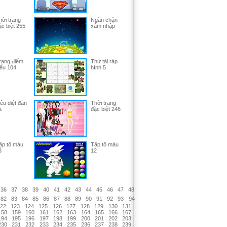
hời trang
Ngăn chặn
ặc biệt 255
xâm nhập
rang điểm
Thử tài ráp
iểu 104
hình 5
iêu diệt đàn
Thời trang
à
đặc biệt 246
ập tô màu
Tập tô màu
3
12
36
37
38
39
40
41
42
43
44
45
46
47
48
82
83
84
85
86
87
88
89
90
91
92
93
94
22
123
124
125
126
127
128
129
130
131
158
159
160
161
162
163
164
165
166
167
194
195
196
197
198
199
200
201
202
203
230
231
232
233
234
235
236
237
238
239