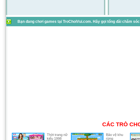
Bạn đang chơi games tại TroChoiVui.com. Hãy gọi tổng đài chăm sóc 
CÁC TRÒ CHƠ
Thời trang nữ
Bảo vệ khu
kiểu 1998
rừng