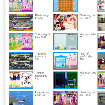
Bắn bi vòng
Thời trang nữ
tròn 67
kiểu 2001
Thời trang nữ
Xếp gạch kiểu
kiểu 2002
73
Tìm điểm
Thiết kế
khác nhau
người mẫu
384
510
Thiết kế
Xếp gạch kiểu
người mẫu
74
512
Lái máy bay
Thời trang nữ
chiến đấu
kiểu 2006