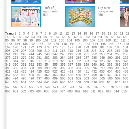
Thiết kế
Tìm hình
người mẫu
giống nhau
514
456
Trang
1
2
3
4
5
6
7
8
9
10
11
12
13
14
15
16
17
18
19
20
21
2
49
50
51
52
53
54
55
56
57
58
59
60
61
62
63
64
65
66
67
68
95
96
97
98
99
100
101
102
103
104
105
106
107
108
109
110
111
133
134
135
136
137
138
139
140
141
142
143
144
145
146
147
14
169
170
171
172
173
174
175
176
177
178
179
180
181
182
183
184
205
206
207
208
209
210
211
212
213
214
215
216
217
218
219
220
241
242
243
244
245
246
247
248
249
250
251
252
253
254
255
256
277
278
279
280
281
282
283
284
285
286
287
288
289
290
291
292
313
314
315
316
317
318
319
320
321
322
323
324
325
326
327
328
349
350
351
352
353
354
355
356
357
358
359
360
361
362
363
364
385
386
387
388
389
390
391
392
393
394
395
396
397
398
399
400
421
422
423
424
425
426
427
428
429
430
431
432
433
434
435
436
457
458
459
460
461
462
463
464
465
466
467
468
469
470
471
472
493
494
495
496
497
498
499
500
501
502
503
504
505
506
507
508
529
530
531
532
533
534
535
536
537
538
539
540
541
542
543
544
565
566
567
568
569
570
571
572
573
574
575
576
577
578
579
58
600
601
602
603
604
605
606
607
608
609
610
611
612
613
614
615