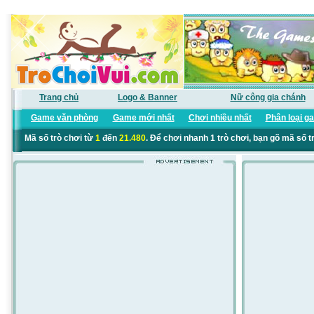
Trang chủ
Logo & Banner
Nữ công gia chánh
Game văn phòng
Game mới nhất
Chơi nhiều nhất
Phân loại g
Mã số trò chơi từ
1
đến
21.480
. Để chơi nhanh 1 trò chơi, bạn gõ mã số t