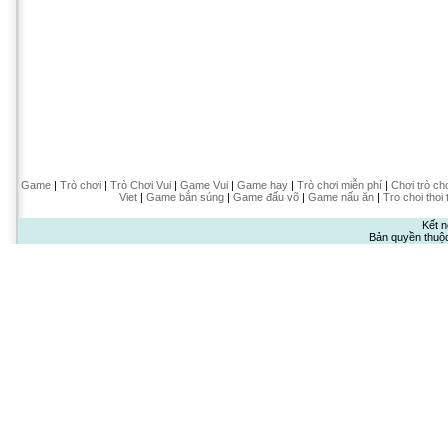
Game
|
Trò chơi
|
Trò Chơi Vui
|
Game Vui
|
Game hay
|
Trò chơi miễn phí
|
Chơi trò ch
Viet
|
Game bắn súng
|
Game đấu võ
|
Game nấu ăn
|
Tro choi thoi 
Kết n
Bản quyền thuộ