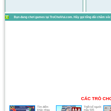
Bạn đang chơi games tại TroChoiVui.com. Hãy gọi tổng đài chăm sóc 
CÁC TRÒ CHƠ
Tìm điểm
Thiết kế người
khác nhau
mẫu 505