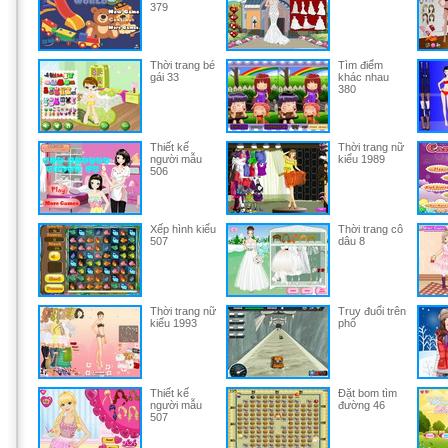
379
Thời trang bé
Tìm điểm
gái 33
khác nhau
380
Thiết kế
Thời trang nữ
người mẫu
kiểu 1989
506
Xếp hình kiểu
Thời trang cô
507
dâu 8
Thời trang nữ
Truy đuổi trên
kiểu 1993
phố
Thiết kế
Đặt bom tìm
người mẫu
đường 46
507