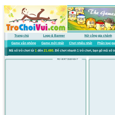
Trang chủ
Logo & Banner
Nữ công gia chánh
Game văn phòng
Game mới nhất
Chơi nhiều nhất
Phân loại g
Mã số trò chơi từ
1
đến
21.480
. Để chơi nhanh 1 trò chơi, bạn gõ mã số t