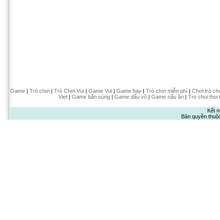
Game
|
Trò chơi
|
Trò Chơi Vui
|
Game Vui
|
Game hay
|
Trò chơi miễn phí
|
Chơi trò ch
Viet
|
Game bắn súng
|
Game đấu võ
|
Game nấu ăn
|
Tro choi thoi 
Kết n
Bản quyền thuộ