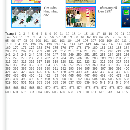
Tìm điểm
Thời trang nữ
khác nhau
kiểu 1997
382
Trang
1
2
3
4
5
6
7
8
9
10
11
12
13
14
15
16
17
18
19
20
21
2
49
50
51
52
53
54
55
56
57
58
59
60
61
62
63
64
65
66
67
68
95
96
97
98
99
100
101
102
103
104
105
106
107
108
109
110
111
133
134
135
136
137
138
139
140
141
142
143
144
145
146
147
14
169
170
171
172
173
174
175
176
177
178
179
180
181
182
183
184
205
206
207
208
209
210
211
212
213
214
215
216
217
218
219
220
241
242
243
244
245
246
247
248
249
250
251
252
253
254
255
256
277
278
279
280
281
282
283
284
285
286
287
288
289
290
291
292
313
314
315
316
317
318
319
320
321
322
323
324
325
326
327
328
349
350
351
352
353
354
355
356
357
358
359
360
361
362
363
364
385
386
387
388
389
390
391
392
393
394
395
396
397
398
399
400
421
422
423
424
425
426
427
428
429
430
431
432
433
434
435
436
457
458
459
460
461
462
463
464
465
466
467
468
469
470
471
472
493
494
495
496
497
498
499
500
501
502
503
504
505
506
507
508
529
530
531
532
533
534
535
536
537
538
539
540
541
542
543
544
565
566
567
568
569
570
571
572
573
574
575
576
577
578
579
58
600
601
602
603
604
605
606
607
608
609
610
611
612
613
614
615