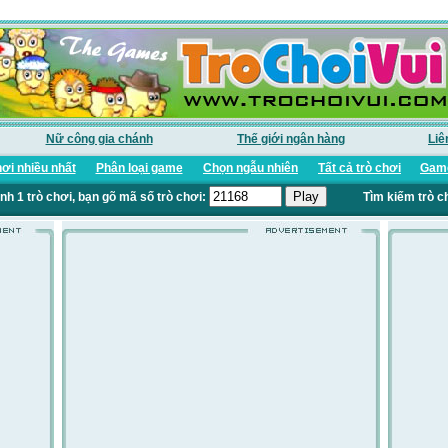
Nữ công gia chánh
Thế giới ngân hàng
Liê
ơi nhiều nhất
Phân loại game
Chọn ngẫu nhiên
Tất cả trò chơi
Game
nh 1 trò chơi, bạn gõ mã số trò chơi:
Tìm kiếm trò c