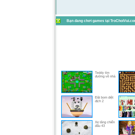
Bạn đang chơi games tại TroChoiVui.com
Teddy tìm
đường về nhà
Đặt bom diệt
địch 2
Xe tăng chiến
đấu 43