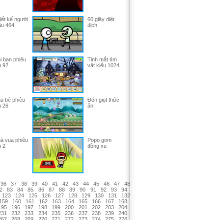
iết kế người
60 giây diệt
u 464
địch
i bạn phiêu
Tinh mắt tìm
u 92
vật kiểu 1024
u bé phiêu
Đón giọt thức
u 26
ăn
à vua phiêu
Popo gom
u 2
đồng xu
36
37
38
39
40
41
42
43
44
45
46
47
48
2
83
84
85
86
87
88
89
90
91
92
93
94
123
124
125
126
127
128
129
130
131
132
159
160
161
162
163
164
165
166
167
168
195
196
197
198
199
200
201
202
203
204
231
232
233
234
235
236
237
238
239
240
267
268
269
270
271
272
273
274
275
276