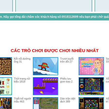
. Hãy gọi tổng đài chăm sóc khách hàng số 0918112699 nếu bạn phải chờ quá lâ
CÁC TRÒ CHƠI ĐƯỢC CHƠI NHIỀU NHẤT
Kết nối đường
Trượt tuyết
Sơ
ống 31
trên đồi 27
33
Thời trang nữ
Phiêu lưu
Xế
kiểu 1818
gom kẹo 2
cư
Thiết kế người
Dàn trận diệt
Xế
mẫu 463
địch 389
trí