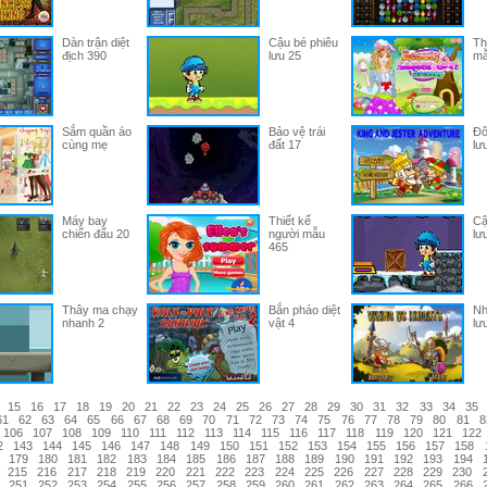
Dàn trận diệt
Cậu bé phiêu
Th
địch 390
lưu 25
mẫ
Sắm quần áo
Bảo vệ trái
Đô
cùng mẹ
đất 17
lư
Máy bay
Thiết kế
Cậ
chiến đấu 20
người mẫu
lư
465
Thây ma chạy
Bắn pháo diệt
Nh
nhanh 2
vật 4
lư
15
16
17
18
19
20
21
22
23
24
25
26
27
28
29
30
31
32
33
34
35
61
62
63
64
65
66
67
68
69
70
71
72
73
74
75
76
77
78
79
80
81
8
106
107
108
109
110
111
112
113
114
115
116
117
118
119
120
121
122
2
143
144
145
146
147
148
149
150
151
152
153
154
155
156
157
158
179
180
181
182
183
184
185
186
187
188
189
190
191
192
193
194
215
216
217
218
219
220
221
222
223
224
225
226
227
228
229
230
251
252
253
254
255
256
257
258
259
260
261
262
263
264
265
266