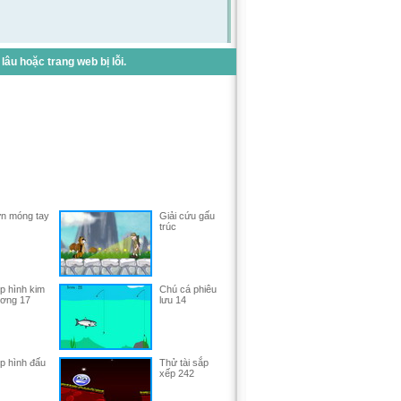
u hoặc trang web bị lỗi.
n móng tay
Giải cứu gấu
trúc
p hình kim
Chú cá phiêu
ơng 17
lưu 14
p hình đấu
Thử tài sắp
xếp 242