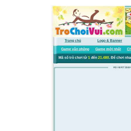
Trang chủ
Logo & Banner
Game văn phòng
Game mới nhất
Ch
Mã số trò chơi từ
1
đến
21.480
. Để chơi nha