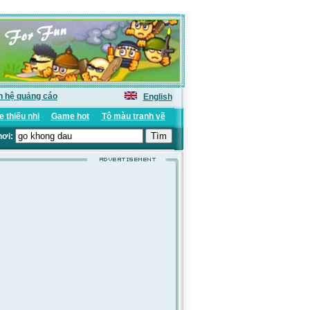
n hệ quảng cáo
English
 thiếu nhi
Game hot
Tô màu tranh vẽ
hơi: