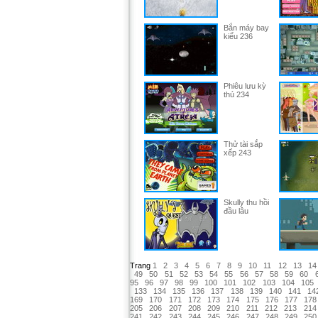
Bắn máy bay
kiểu 236
Phiêu lưu kỳ
thú 234
Thử tài sắp
xếp 243
Skully thu hồi
đầu lâu
Trang
1
2
3
4
5
6
7
8
9
10
11
12
13
14
49
50
51
52
53
54
55
56
57
58
59
60
95
96
97
98
99
100
101
102
103
104
105
133
134
135
136
137
138
139
140
141
14
169
170
171
172
173
174
175
176
177
178
205
206
207
208
209
210
211
212
213
214
241
242
243
244
245
246
247
248
249
250