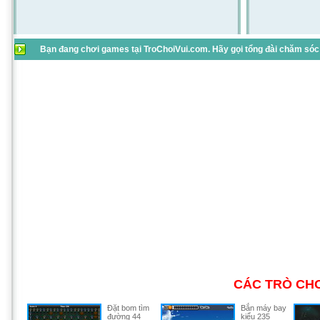
Bạn đang chơi games tại TroChoiVui.com. Hãy gọi tổng đài chăm sóc 
CÁC TRÒ CHƠ
Đặt bom tìm
Bắn máy bay
đường 44
kiểu 235