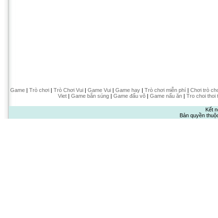
Game
|
Trò chơi
|
Trò Chơi Vui
|
Game Vui
|
Game hay
|
Trò chơi miễn phí
|
Chơi trò ch
Viet
|
Game bắn súng
|
Game đấu võ
|
Game nấu ăn
|
Tro choi thoi 
Kết n
Bản quyền thuộ