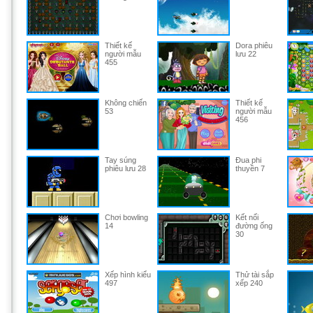
Thiết kế
Dora phiêu
người mẫu
lưu 22
455
Không chiến
Thiết kế
53
người mẫu
456
Tay súng
Đua phi
phiêu lưu 28
thuyền 7
Chơi bowling
Kết nối
14
đường ống
30
Xếp hình kiểu
Thử tài sắp
497
xếp 240