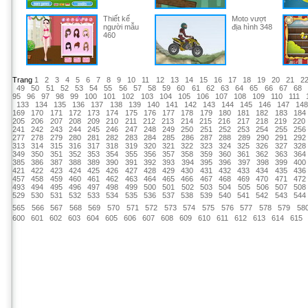
Thiết kế
Moto vượt
người mẫu
địa hình 348
460
Trang
1
2
3
4
5
6
7
8
9
10
11
12
13
14
15
16
17
18
19
20
21
2
49
50
51
52
53
54
55
56
57
58
59
60
61
62
63
64
65
66
67
68
95
96
97
98
99
100
101
102
103
104
105
106
107
108
109
110
111
133
134
135
136
137
138
139
140
141
142
143
144
145
146
147
14
169
170
171
172
173
174
175
176
177
178
179
180
181
182
183
184
205
206
207
208
209
210
211
212
213
214
215
216
217
218
219
220
241
242
243
244
245
246
247
248
249
250
251
252
253
254
255
256
277
278
279
280
281
282
283
284
285
286
287
288
289
290
291
292
313
314
315
316
317
318
319
320
321
322
323
324
325
326
327
328
349
350
351
352
353
354
355
356
357
358
359
360
361
362
363
364
385
386
387
388
389
390
391
392
393
394
395
396
397
398
399
400
421
422
423
424
425
426
427
428
429
430
431
432
433
434
435
436
457
458
459
460
461
462
463
464
465
466
467
468
469
470
471
472
493
494
495
496
497
498
499
500
501
502
503
504
505
506
507
508
529
530
531
532
533
534
535
536
537
538
539
540
541
542
543
544
565
566
567
568
569
570
571
572
573
574
575
576
577
578
579
58
600
601
602
603
604
605
606
607
608
609
610
611
612
613
614
615