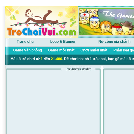
Trang chủ
Logo & Banner
Nữ công gia chánh
Game văn phòng
Game mới nhất
Chơi nhiều nhất
Phân loại g
Mã số trò chơi từ
1
đến
21.480
. Để chơi nhanh 1 trò chơi, bạn gõ mã số t