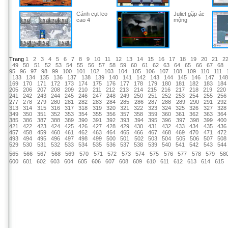
Cánh cụt leo
Juliet gặp ác
cao 4
mộng
Trang
1
2
3
4
5
6
7
8
9
10
11
12
13
14
15
16
17
18
19
20
21
2
49
50
51
52
53
54
55
56
57
58
59
60
61
62
63
64
65
66
67
68
95
96
97
98
99
100
101
102
103
104
105
106
107
108
109
110
111
133
134
135
136
137
138
139
140
141
142
143
144
145
146
147
14
169
170
171
172
173
174
175
176
177
178
179
180
181
182
183
184
205
206
207
208
209
210
211
212
213
214
215
216
217
218
219
220
241
242
243
244
245
246
247
248
249
250
251
252
253
254
255
256
277
278
279
280
281
282
283
284
285
286
287
288
289
290
291
292
313
314
315
316
317
318
319
320
321
322
323
324
325
326
327
328
349
350
351
352
353
354
355
356
357
358
359
360
361
362
363
364
385
386
387
388
389
390
391
392
393
394
395
396
397
398
399
400
421
422
423
424
425
426
427
428
429
430
431
432
433
434
435
436
457
458
459
460
461
462
463
464
465
466
467
468
469
470
471
472
493
494
495
496
497
498
499
500
501
502
503
504
505
506
507
508
529
530
531
532
533
534
535
536
537
538
539
540
541
542
543
544
565
566
567
568
569
570
571
572
573
574
575
576
577
578
579
58
600
601
602
603
604
605
606
607
608
609
610
611
612
613
614
615