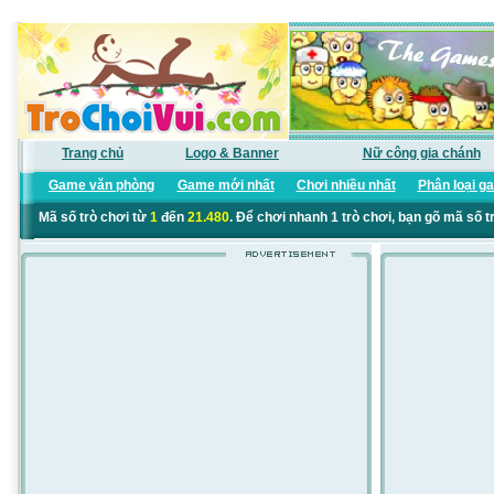
Trang chủ
Logo & Banner
Nữ công gia chánh
Game văn phòng
Game mới nhất
Chơi nhiều nhất
Phân loại g
Mã số trò chơi từ
1
đến
21.480
. Để chơi nhanh 1 trò chơi, bạn gõ mã số t