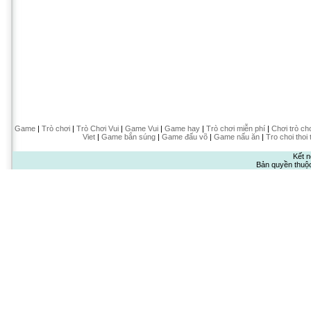
Game
|
Trò chơi
|
Trò Chơi Vui
|
Game Vui
|
Game hay
|
Trò chơi miễn phí
|
Chơi trò ch
Viet
|
Game bắn súng
|
Game đấu võ
|
Game nấu ăn
|
Tro choi thoi 
Kết n
Bản quyền thuộ