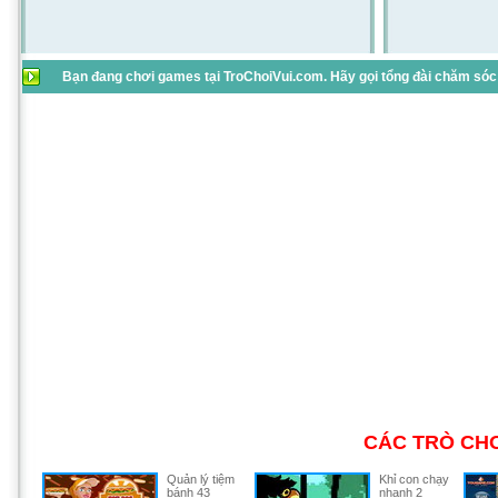
Bạn đang chơi games tại TroChoiVui.com. Hãy gọi tổng đài chăm sóc 
CÁC TRÒ CHƠ
Quản lý tiệm
Khỉ con chạy
bánh 43
nhanh 2