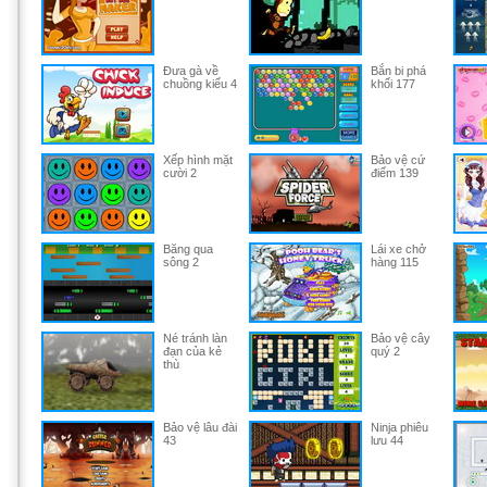
Đưa gà về
Bắn bi phá
chuồng kiểu 4
khối 177
Xếp hình mặt
Bảo vệ cứ
cười 2
điểm 139
Băng qua
Lái xe chở
sông 2
hàng 115
Né tránh làn
Bảo vệ cây
đạn của kẻ
quý 2
thù
Bảo vệ lâu đài
Ninja phiêu
43
lưu 44