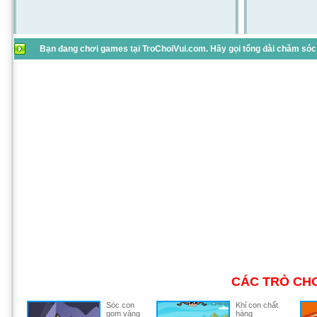
Bạn đang chơi games tại TroChoiVui.com. Hãy gọi tổng đài chăm sóc 
CÁC TRÒ CHƠ
Sóc con
Khỉ con chất
gom vàng
hàng