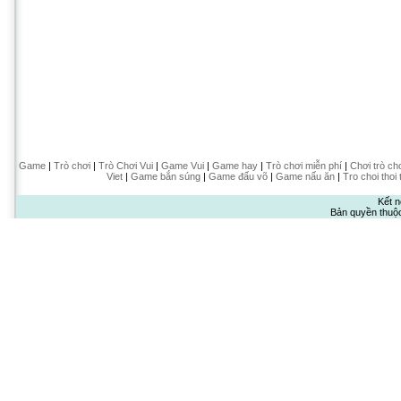
Game
|
Trò chơi
|
Trò Chơi Vui
|
Game Vui
|
Game hay
|
Trò chơi miễn phí
|
Chơi trò ch
Viet
|
Game bắn súng
|
Game đấu võ
|
Game nấu ăn
|
Tro choi thoi 
Kết n
Bản quyền thuộ