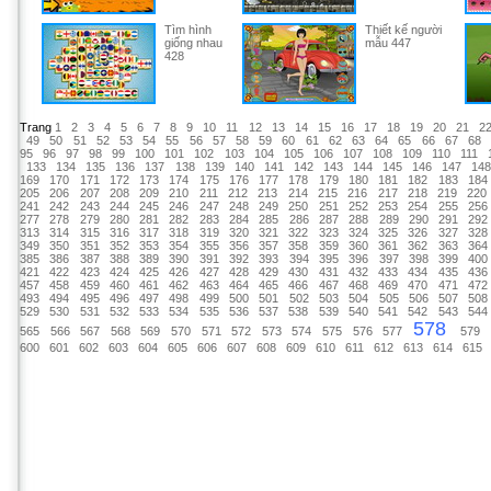
Tìm hình
Thiết kế người
giống nhau
mẫu 447
428
Trang
1
2
3
4
5
6
7
8
9
10
11
12
13
14
15
16
17
18
19
20
21
2
49
50
51
52
53
54
55
56
57
58
59
60
61
62
63
64
65
66
67
68
95
96
97
98
99
100
101
102
103
104
105
106
107
108
109
110
111
133
134
135
136
137
138
139
140
141
142
143
144
145
146
147
14
169
170
171
172
173
174
175
176
177
178
179
180
181
182
183
184
205
206
207
208
209
210
211
212
213
214
215
216
217
218
219
220
241
242
243
244
245
246
247
248
249
250
251
252
253
254
255
256
277
278
279
280
281
282
283
284
285
286
287
288
289
290
291
292
313
314
315
316
317
318
319
320
321
322
323
324
325
326
327
328
349
350
351
352
353
354
355
356
357
358
359
360
361
362
363
364
385
386
387
388
389
390
391
392
393
394
395
396
397
398
399
400
421
422
423
424
425
426
427
428
429
430
431
432
433
434
435
436
457
458
459
460
461
462
463
464
465
466
467
468
469
470
471
472
493
494
495
496
497
498
499
500
501
502
503
504
505
506
507
508
529
530
531
532
533
534
535
536
537
538
539
540
541
542
543
544
578
565
566
567
568
569
570
571
572
573
574
575
576
577
579
600
601
602
603
604
605
606
607
608
609
610
611
612
613
614
615