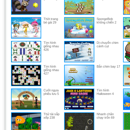
Thời trang
SpongeBob
bé gái 29
không chiến 2
Tìm hình
Di chuyển chim
giống nhau
cánh cụt
426
Tìm hình
Bắn chim bay 17
giống nhau
427
Cưỡi ngựa
Tìm hình
phiêu lưu 5
Halloween 4
Thử tài sắp
Nhanh chân
xếp 238
chạy trốn 69