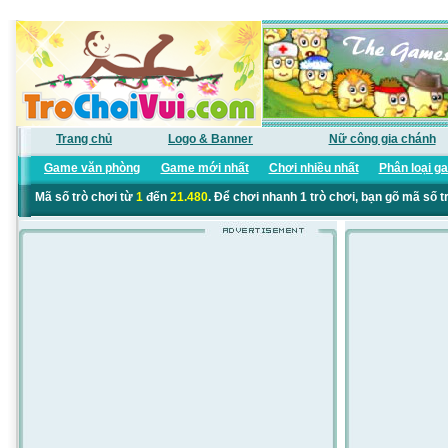
Trang chủ
Logo & Banner
Nữ công gia chánh
Game văn phòng
Game mới nhất
Chơi nhiều nhất
Phân loại g
Mã số trò chơi từ
1
đến
21.480
. Để chơi nhanh 1 trò chơi, bạn gõ mã số t