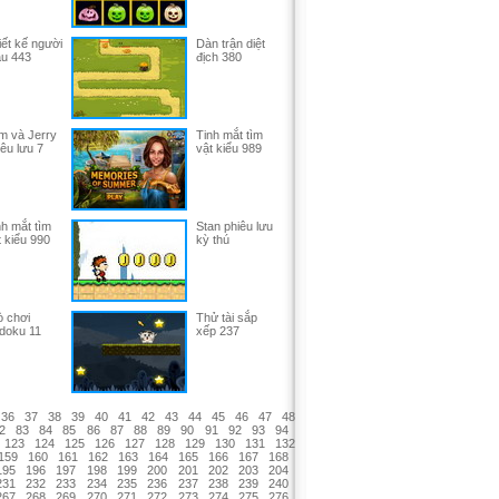
iết kế người
Dàn trận diệt
u 443
địch 380
m và Jerry
Tinh mắt tìm
êu lưu 7
vật kiểu 989
nh mắt tìm
Stan phiêu lưu
t kiểu 990
kỳ thú
ò chơi
Thử tài sắp
doku 11
xếp 237
36
37
38
39
40
41
42
43
44
45
46
47
48
2
83
84
85
86
87
88
89
90
91
92
93
94
123
124
125
126
127
128
129
130
131
132
159
160
161
162
163
164
165
166
167
168
195
196
197
198
199
200
201
202
203
204
231
232
233
234
235
236
237
238
239
240
267
268
269
270
271
272
273
274
275
276