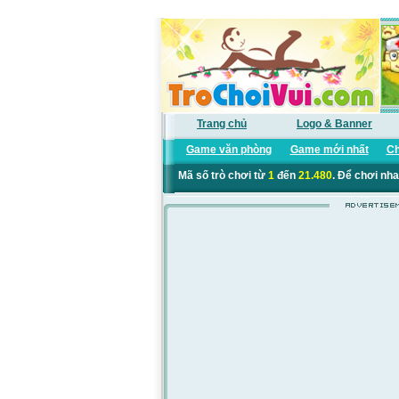
Trang chủ
Logo & Banner
Game văn phòng
Game mới nhất
Ch
Mã số trò chơi từ
1
đến
21.480
. Để chơi nha