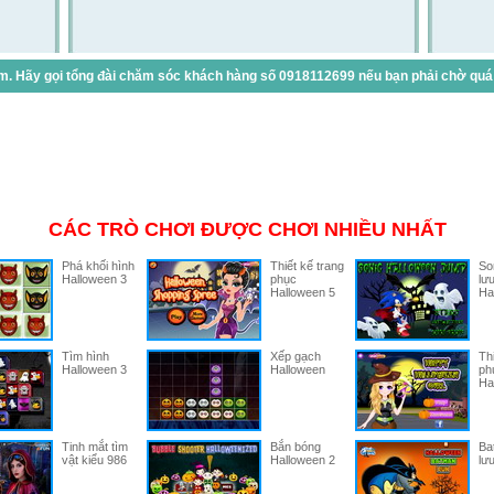
. Hãy gọi tổng đài chăm sóc khách hàng số 0918112699 nếu bạn phải chờ quá lâ
CÁC TRÒ CHƠI ĐƯỢC CHƠI NHIỀU NHẤT
Phá khối hình
Thiết kế trang
So
Halloween 3
phục
lư
Halloween 5
Ha
Tìm hình
Xếp gạch
Thi
Halloween 3
Halloween
ph
Ha
Tinh mắt tìm
Bắn bóng
Ba
vật kiểu 986
Halloween 2
lư