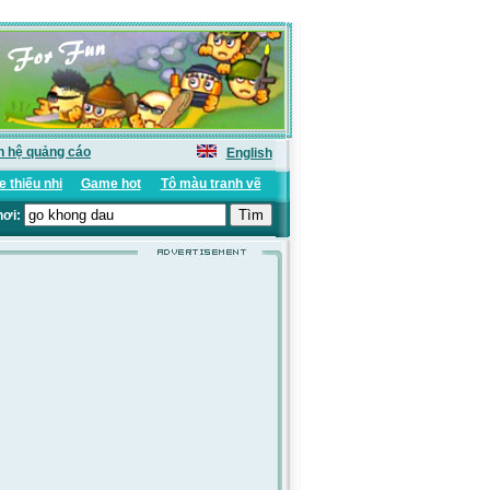
n hệ quảng cáo
English
 thiếu nhi
Game hot
Tô màu tranh vẽ
hơi: