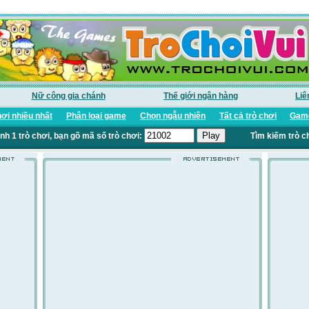
Nữ công gia chánh
Thế giới ngân hàng
Liê
ơi nhiều nhất
Phân loại game
Chọn ngẫu nhiên
Tất cả trò chơi
Game
nh 1 trò chơi, bạn gõ mã số trò chơi:
Tìm kiếm trò c