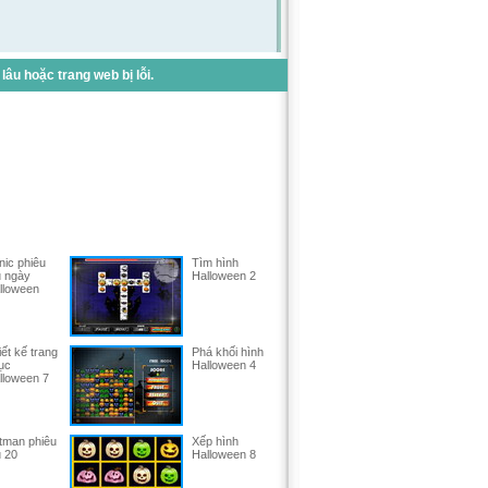
u hoặc trang web bị lỗi.
nic phiêu
Tìm hình
u ngày
Halloween 2
lloween
ết kế trang
Phá khối hình
ục
Halloween 4
lloween 7
tman phiêu
Xếp hình
u 20
Halloween 8