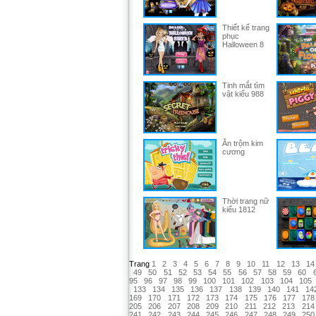
Thiết kế trang
phục
Halloween 8
Tinh mắt tìm
vật kiểu 988
Ăn trộm kim
cương
Thời trang nữ
kiểu 1812
Trang
1
2
3
4
5
6
7
8
9
10
11
12
13
14
49
50
51
52
53
54
55
56
57
58
59
60
95
96
97
98
99
100
101
102
103
104
105
133
134
135
136
137
138
139
140
141
14
169
170
171
172
173
174
175
176
177
178
205
206
207
208
209
210
211
212
213
214
241
242
243
244
245
246
247
248
249
250