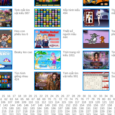
Tinh mắt tìm
Xếp hình kiểu
Th
vật kiểu 987
494
mẫ
Heo con
Thiết kế
To
phiêu lưu 6
người mẫu
phi
444
Beaky leo cao
Thời trang nữ
Ti
kiểu 1811
vậ
Tìm hình
Tinh mắt tìm
Tr
giống nhau
vật kiểu 991
Su
424
15
16
17
18
19
20
21
22
23
24
25
26
27
28
29
30
31
32
33
34
35
61
62
63
64
65
66
67
68
69
70
71
72
73
74
75
76
77
78
79
80
81
8
106
107
108
109
110
111
112
113
114
115
116
117
118
119
120
121
122
2
143
144
145
146
147
148
149
150
151
152
153
154
155
156
157
158
179
180
181
182
183
184
185
186
187
188
189
190
191
192
193
194
215
216
217
218
219
220
221
222
223
224
225
226
227
228
229
230
251
252
253
254
255
256
257
258
259
260
261
262
263
264
265
266