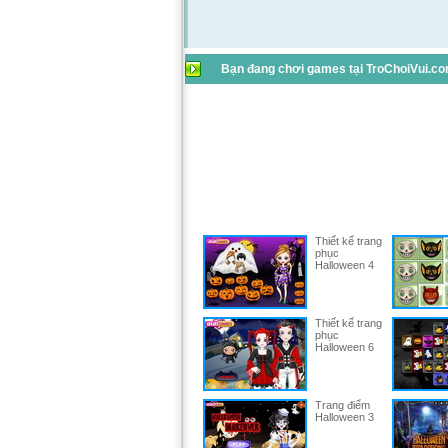
Bạn đang chơi games tại TroChoiVui.com
Thiết kế trang
phục
Halloween 4
Thiết kế trang
phục
Halloween 6
Trang điểm
Halloween 3