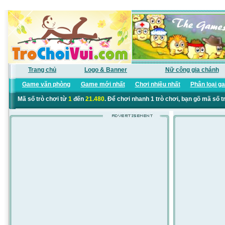
Trang chủ
Logo & Banner
Nữ công gia chánh
Game văn phòng
Game mới nhất
Chơi nhiều nhất
Phân loại g
Mã số trò chơi từ
1
đến
21.480
. Để chơi nhanh 1 trò chơi, bạn gõ mã số t