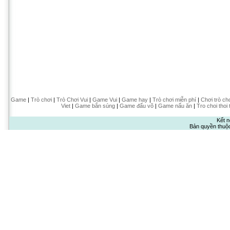
Game
|
Trò chơi
|
Trò Chơi Vui
|
Game Vui
|
Game hay
|
Trò chơi miễn phí
|
Chơi trò ch
Viet
|
Game bắn súng
|
Game đấu võ
|
Game nấu ăn
|
Tro choi thoi 
Kết n
Bản quyền thuộ