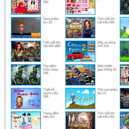
394
Dora phiêu
Tinh mắt tìm
lưu 18
vật kiểu 885
Tinh mắt tìm
Đậu xe đúng
vật kiểu 886
chỗ 260
Tìm điểm
Điều khiển
khác nhau
giao thông 42
366
Thiết kế
Thỏ con phiêu
người mẫu
lưu 22
396
Trang điểm
Tinh mắt tìm
kiểu 307
vật kiểu 891