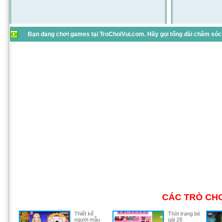
Bạn đang chơi games tại TroChoiVui.com. Hãy gọi tổng đài chăm sóc 
CÁC TRÒ CHƠ
Thiết kế
Thời trang bé
người mẫu
gái 28