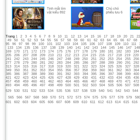
Tinh mắt tìm
Chú chó
vật kiểu 892
phiêu lưu 6
Trang
1
2
3
4
5
6
7
8
9
10
11
12
13
14
15
16
17
18
19
20
21
2
49
50
51
52
53
54
55
56
57
58
59
60
61
62
63
64
65
66
67
68
95
96
97
98
99
100
101
102
103
104
105
106
107
108
109
110
111
133
134
135
136
137
138
139
140
141
142
143
144
145
146
147
14
169
170
171
172
173
174
175
176
177
178
179
180
181
182
183
184
205
206
207
208
209
210
211
212
213
214
215
216
217
218
219
220
241
242
243
244
245
246
247
248
249
250
251
252
253
254
255
256
277
278
279
280
281
282
283
284
285
286
287
288
289
290
291
292
313
314
315
316
317
318
319
320
321
322
323
324
325
326
327
328
349
350
351
352
353
354
355
356
357
358
359
360
361
362
363
364
385
386
387
388
389
390
391
392
393
394
395
396
397
398
399
400
421
422
423
424
425
426
427
428
429
430
431
432
433
434
435
436
457
458
459
460
461
462
463
464
465
466
467
468
469
470
471
472
493
494
495
496
497
498
499
500
501
502
503
504
505
506
507
508
529
530
531
532
533
534
535
536
537
538
539
540
541
542
543
544
565
566
567
568
569
570
571
572
573
574
575
576
577
578
579
58
601
602
603
604
605
606
607
608
609
610
611
612
613
614
615
616