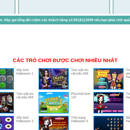
. Hãy gọi tổng đài chăm sóc khách hàng số 0918112699 nếu bạn phải chờ quá lâ
CÁC TRÒ CHƠI ĐƯỢC CHƠI NHIỀU NHẤT
Xếp hình
Tinh mắt tìm
Thi
Halloween 2
vật kiểu 658
ph
Ha
Tinh mắt tìm
Phá khối hình
Th
vật kiểu 659
147
Ha
Xếp hình
Thời trang
Bắ
Halloween 3
Halloween 5
Ha