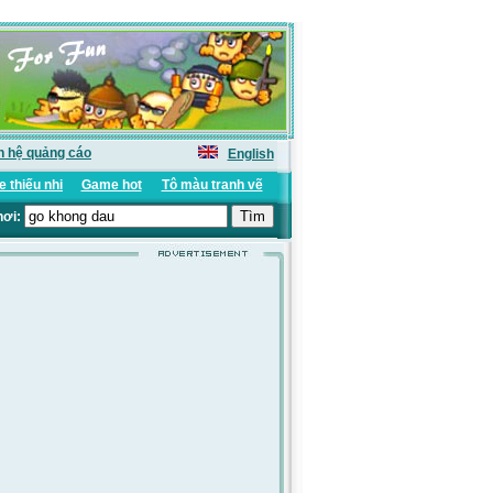
n hệ quảng cáo
English
 thiếu nhi
Game hot
Tô màu tranh vẽ
hơi: