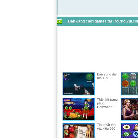
Bạn đang chơi games tại TroChoiVui.com
Bắn súng diệt
ma 129
Thiết kế trang
phục
Halloween 2
Tinh mắt tìm
vật kiểu 660