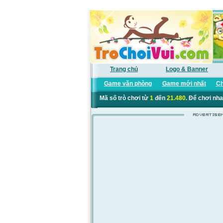
Trang chủ
Logo & Banner
Game văn phòng
Game mới nhất
Ch
Mã số trò chơi từ
1
đến
21.480
. Để chơi nha