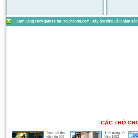
Bạn đang chơi games tại TroChoiVui.com. Hãy gọi tổng đài chăm sóc 
CÁC TRÒ CHƠ
Tinh mắt tìm
Thời trang nữ
vật kiểu 605
kiểu 1652