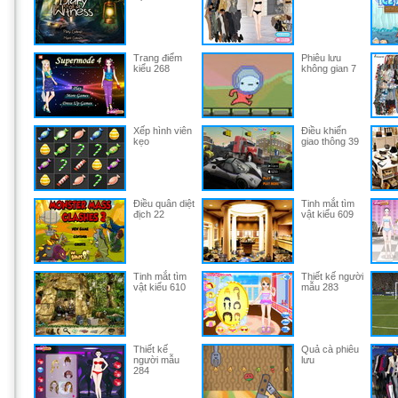
Trang điểm
Phiêu lưu
kiểu 268
không gian 7
Xếp hình viên
Điều khiển
kẹo
giao thông 39
Điều quân diệt
Tinh mắt tìm
địch 22
vật kiểu 609
Tinh mắt tìm
Thiết kế người
vật kiểu 610
mẫu 283
Thiết kế
Quả cà phiêu
người mẫu
lưu
284