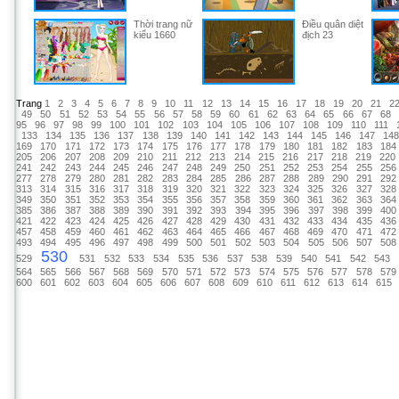
Thời trang nữ
Điều quân diệt
kiểu 1660
địch 23
Trang
1
2
3
4
5
6
7
8
9
10
11
12
13
14
15
16
17
18
19
20
21
2
49
50
51
52
53
54
55
56
57
58
59
60
61
62
63
64
65
66
67
68
95
96
97
98
99
100
101
102
103
104
105
106
107
108
109
110
111
133
134
135
136
137
138
139
140
141
142
143
144
145
146
147
14
169
170
171
172
173
174
175
176
177
178
179
180
181
182
183
184
205
206
207
208
209
210
211
212
213
214
215
216
217
218
219
220
241
242
243
244
245
246
247
248
249
250
251
252
253
254
255
256
277
278
279
280
281
282
283
284
285
286
287
288
289
290
291
292
313
314
315
316
317
318
319
320
321
322
323
324
325
326
327
328
349
350
351
352
353
354
355
356
357
358
359
360
361
362
363
364
385
386
387
388
389
390
391
392
393
394
395
396
397
398
399
400
421
422
423
424
425
426
427
428
429
430
431
432
433
434
435
436
457
458
459
460
461
462
463
464
465
466
467
468
469
470
471
472
493
494
495
496
497
498
499
500
501
502
503
504
505
506
507
508
530
529
531
532
533
534
535
536
537
538
539
540
541
542
543
564
565
566
567
568
569
570
571
572
573
574
575
576
577
578
579
600
601
602
603
604
605
606
607
608
609
610
611
612
613
614
615