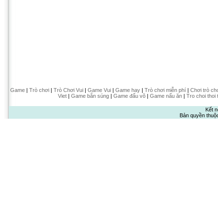
Game
|
Trò chơi
|
Trò Chơi Vui
|
Game Vui
|
Game hay
|
Trò chơi miễn phí
|
Chơi trò ch
Viet
|
Game bắn súng
|
Game đấu võ
|
Game nấu ăn
|
Tro choi thoi 
Kết n
Bản quyền thuộ