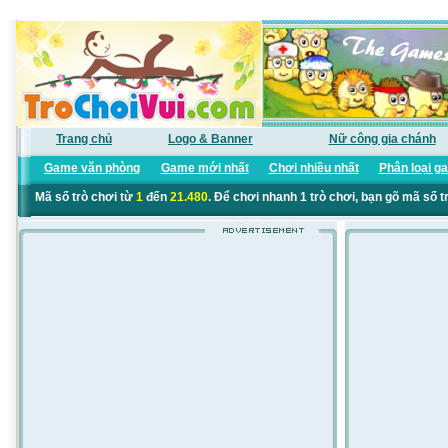
Trang chủ
Logo & Banner
Nữ công gia chánh
Game văn phòng
Game mới nhất
Chơi nhiều nhất
Phân loại g
Mã số trò chơi từ
1
đến
21.480
. Để chơi nhanh 1 trò chơi, bạn gõ mã số t