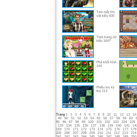
Tinh mắt tìm
vật kiểu 600
Thời trang nữ
kiểu 1647
Phá khối hình
144
Phiêu lưu kỳ
thú 213
Trang
1
2
3
4
5
6
7
8
9
10
11
12
13
14
49
50
51
52
53
54
55
56
57
58
59
60
95
96
97
98
99
100
101
102
103
104
105
133
134
135
136
137
138
139
140
141
14
169
170
171
172
173
174
175
176
177
178
205
206
207
208
209
210
211
212
213
214
241
242
243
244
245
246
247
248
249
250