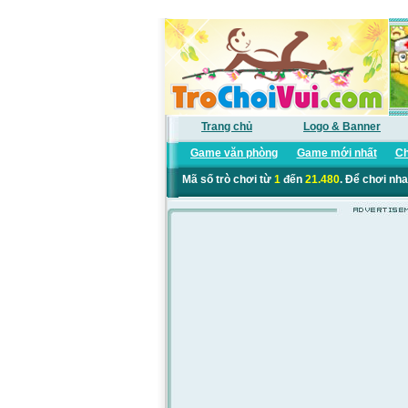
Trang chủ
Logo & Banner
Game văn phòng
Game mới nhất
Ch
Mã số trò chơi từ
1
đến
21.480
. Để chơi nha