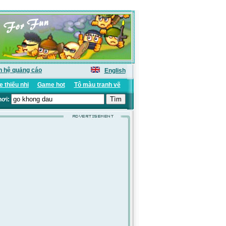
n hệ quảng cáo
English
 thiếu nhi
Game hot
Tô màu tranh vẽ
hơi: