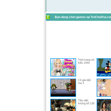
Bạn đang chơi games tại TroChoiVui.com
Thời trang nữ
kiểu 1640
Cô gái diệt
ma 3
Tiêu diệt
khủng bố 138