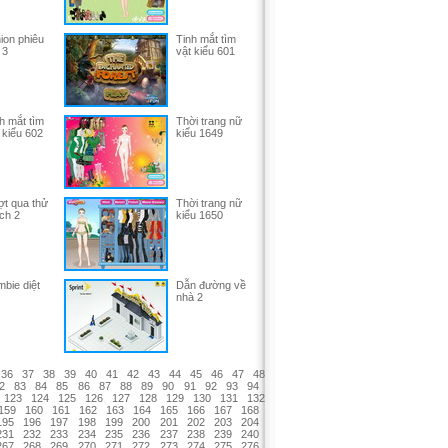
ion phiêu
Tinh mắt tìm
 3
vật kiểu 601
h mắt tìm
Thời trang nữ
 kiểu 602
kiểu 1649
t qua thử
Thời trang nữ
ch 2
kiểu 1650
bie diệt
Dẫn đường về
nhà 2
36
37
38
39
40
41
42
43
44
45
46
47
48
2
83
84
85
86
87
88
89
90
91
92
93
94
123
124
125
126
127
128
129
130
131
132
159
160
161
162
163
164
165
166
167
168
195
196
197
198
199
200
201
202
203
204
231
232
233
234
235
236
237
238
239
240
267
268
269
270
271
272
273
274
275
276