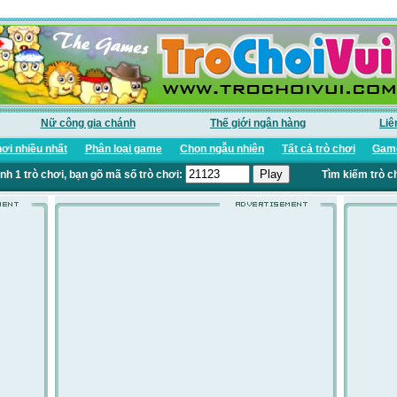
Nữ công gia chánh
Thế giới ngân hàng
Liê
ơi nhiều nhất
Phân loại game
Chọn ngẫu nhiên
Tất cả trò chơi
Game
nh 1 trò chơi, bạn gõ mã số trò chơi:
Tìm kiếm trò c