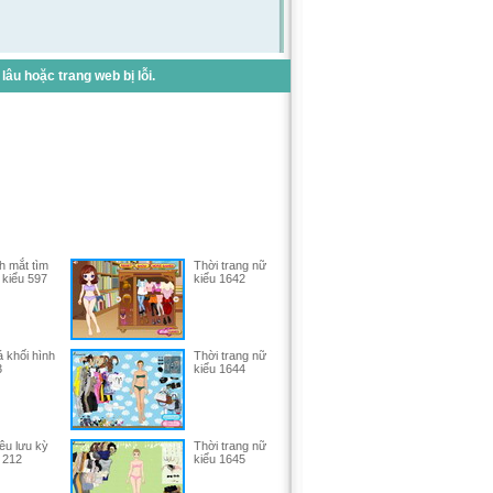
u hoặc trang web bị lỗi.
h mắt tìm
Thời trang nữ
 kiểu 597
kiểu 1642
 khối hình
Thời trang nữ
3
kiểu 1644
êu lưu kỳ
Thời trang nữ
 212
kiểu 1645