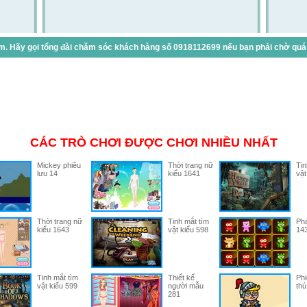
. Hãy gọi tổng đài chăm sóc khách hàng số 0918112699 nếu bạn phải chờ quá lâ
CÁC TRÒ CHƠI ĐƯỢC CHƠI NHIỀU NHẤT
Mickey phiêu
Thời trang nữ
Tin
lưu 14
kiểu 1641
vật
Thời trang nữ
Tinh mắt tìm
Phá
kiểu 1643
vật kiểu 598
14
Tinh mắt tìm
Thiết kế
Phi
vật kiểu 599
người mẫu
thú
281