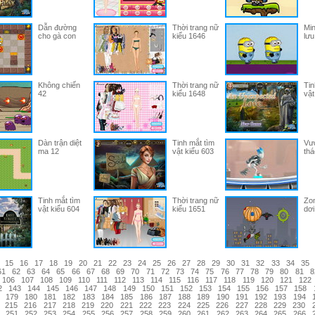
Dẫn đường
Thời trang nữ
Min
cho gà con
kiểu 1646
lưu
Không chiến
Thời trang nữ
Tin
42
kiểu 1648
vật
Dàn trận diệt
Tinh mắt tìm
Vượ
ma 12
vật kiểu 603
thá
Tinh mắt tìm
Thời trang nữ
Zom
vật kiểu 604
kiểu 1651
dơi
15
16
17
18
19
20
21
22
23
24
25
26
27
28
29
30
31
32
33
34
35
61
62
63
64
65
66
67
68
69
70
71
72
73
74
75
76
77
78
79
80
81
8
106
107
108
109
110
111
112
113
114
115
116
117
118
119
120
121
122
2
143
144
145
146
147
148
149
150
151
152
153
154
155
156
157
158
179
180
181
182
183
184
185
186
187
188
189
190
191
192
193
194
215
216
217
218
219
220
221
222
223
224
225
226
227
228
229
230
251
252
253
254
255
256
257
258
259
260
261
262
263
264
265
266