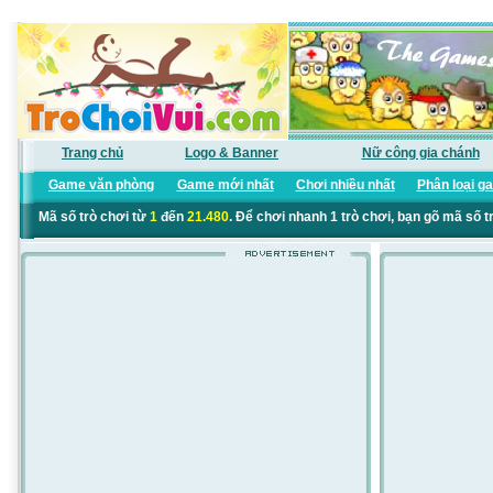
Trang chủ
Logo & Banner
Nữ công gia chánh
Game văn phòng
Game mới nhất
Chơi nhiều nhất
Phân loại g
Mã số trò chơi từ
1
đến
21.480
. Để chơi nhanh 1 trò chơi, bạn gõ mã số t