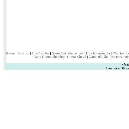
Game
|
Trò chơi
|
Trò Chơi Vui
|
Game Vui
|
Game hay
|
Trò chơi miễn phí
|
Chơi trò ch
Viet
|
Game bắn súng
|
Game đấu võ
|
Game nấu ăn
|
Tro choi thoi 
Kết n
Bản quyền thuộ