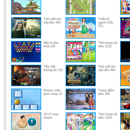
Tinh mắt tìm
Thiết kế
vật kiểu 482
người mẫu
231
Bắn bi phá
Thời trang nữ
khối 154
kiểu 1531
Tiêu diệt
Tinh mắt tìm
khủng bố 133
vật kiểu 484
Nhanh chân
Trang điểm
gom vàng 14
kiểu 259
Võ sĩ chạy
Thời trang nữ
nhanh
kiểu 1534