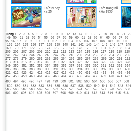
Thử tài bay
Thời trang nữ
xa 25
kiểu 1535
Trang
1
2
3
4
5
6
7
8
9
10
11
12
13
14
15
16
17
18
19
20
21
2
49
50
51
52
53
54
55
56
57
58
59
60
61
62
63
64
65
66
67
68
95
96
97
98
99
100
101
102
103
104
105
106
107
108
109
110
111
133
134
135
136
137
138
139
140
141
142
143
144
145
146
147
14
169
170
171
172
173
174
175
176
177
178
179
180
181
182
183
184
205
206
207
208
209
210
211
212
213
214
215
216
217
218
219
220
241
242
243
244
245
246
247
248
249
250
251
252
253
254
255
256
277
278
279
280
281
282
283
284
285
286
287
288
289
290
291
292
313
314
315
316
317
318
319
320
321
322
323
324
325
326
327
328
349
350
351
352
353
354
355
356
357
358
359
360
361
362
363
364
385
386
387
388
389
390
391
392
393
394
395
396
397
398
399
400
421
422
423
424
425
426
427
428
429
430
431
432
433
434
435
436
457
458
459
460
461
462
463
464
465
466
467
468
469
470
471
472
493
494
495
496
497
498
499
500
501
502
503
504
505
506
507
508
529
530
531
532
533
534
535
536
537
538
539
540
541
542
543
54
565
566
567
568
569
570
571
572
573
574
575
576
577
578
579
580
601
602
603
604
605
606
607
608
609
610
611
612
613
614
615
616