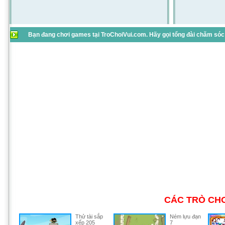
Bạn đang chơi games tại TroChoiVui.com. Hãy gọi tổng đài chăm sóc 
CÁC TRÒ CHƠ
Thử tài sắp
Ném lựu đạn
xếp 205
7