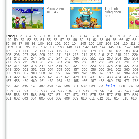
Mario phiêu
Tìm hình
lưu 146
giống nhau
387
Trang
1
2
3
4
5
6
7
8
9
10
11
12
13
14
15
16
17
18
19
20
21
2
49
50
51
52
53
54
55
56
57
58
59
60
61
62
63
64
65
66
67
68
95
96
97
98
99
100
101
102
103
104
105
106
107
108
109
110
111
133
134
135
136
137
138
139
140
141
142
143
144
145
146
147
14
169
170
171
172
173
174
175
176
177
178
179
180
181
182
183
184
205
206
207
208
209
210
211
212
213
214
215
216
217
218
219
220
241
242
243
244
245
246
247
248
249
250
251
252
253
254
255
256
277
278
279
280
281
282
283
284
285
286
287
288
289
290
291
292
313
314
315
316
317
318
319
320
321
322
323
324
325
326
327
328
349
350
351
352
353
354
355
356
357
358
359
360
361
362
363
364
385
386
387
388
389
390
391
392
393
394
395
396
397
398
399
400
421
422
423
424
425
426
427
428
429
430
431
432
433
434
435
436
457
458
459
460
461
462
463
464
465
466
467
468
469
470
471
472
505
493
494
495
496
497
498
499
500
501
502
503
504
506
507
5
529
530
531
532
533
534
535
536
537
538
539
540
541
542
543
54
565
566
567
568
569
570
571
572
573
574
575
576
577
578
579
580
601
602
603
604
605
606
607
608
609
610
611
612
613
614
615
616