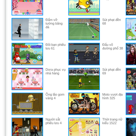
Đấm vỡ
Sút phạt đền
tường băng
68
đá
Đôi bạn phiêu
Đấu võ
lưu 61
đường phố 38
Dora phục vụ
Sút phạt đền
nhà hàng
69
Ông lão gom
Moto vượt địa
vàng 4
hình 325
Người sắt
Thời trang nữ
phiêu lưu 4
kiểu 1522