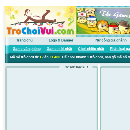
Trang chủ
Logo & Banner
Nữ công gia chánh
Game văn phòng
Game mới nhất
Chơi nhiều nhất
Phân loại g
Mã số trò chơi từ
1
đến
21.480
. Để chơi nhanh 1 trò chơi, bạn gõ mã số t