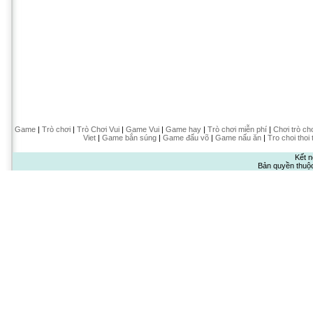
Game
|
Trò chơi
|
Trò Chơi Vui
|
Game Vui
|
Game hay
|
Trò chơi miễn phí
|
Chơi trò ch
Viet
|
Game bắn súng
|
Game đấu võ
|
Game nấu ăn
|
Tro choi thoi 
Kết n
Bản quyền thuộ