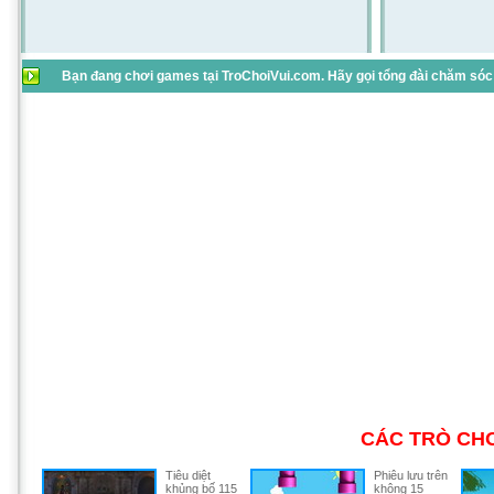
Bạn đang chơi games tại TroChoiVui.com. Hãy gọi tổng đài chăm sóc 
CÁC TRÒ CHƠ
Tiêu diệt
Phiêu lưu trên
khủng bố 115
không 15