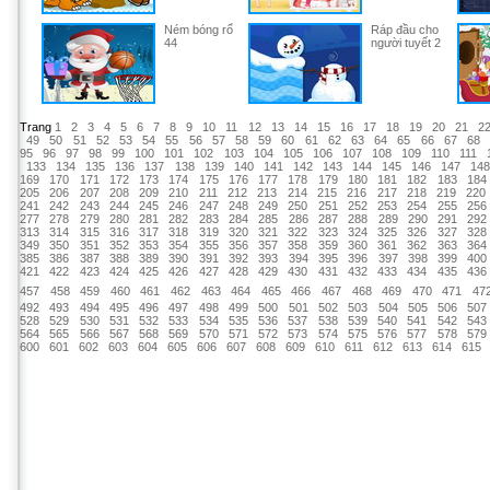
Ném bóng rổ
Ráp đầu cho
44
người tuyết 2
Trang
1
2
3
4
5
6
7
8
9
10
11
12
13
14
15
16
17
18
19
20
21
2
49
50
51
52
53
54
55
56
57
58
59
60
61
62
63
64
65
66
67
68
95
96
97
98
99
100
101
102
103
104
105
106
107
108
109
110
111
133
134
135
136
137
138
139
140
141
142
143
144
145
146
147
14
169
170
171
172
173
174
175
176
177
178
179
180
181
182
183
184
205
206
207
208
209
210
211
212
213
214
215
216
217
218
219
220
241
242
243
244
245
246
247
248
249
250
251
252
253
254
255
256
277
278
279
280
281
282
283
284
285
286
287
288
289
290
291
292
313
314
315
316
317
318
319
320
321
322
323
324
325
326
327
328
349
350
351
352
353
354
355
356
357
358
359
360
361
362
363
364
385
386
387
388
389
390
391
392
393
394
395
396
397
398
399
400
421
422
423
424
425
426
427
428
429
430
431
432
433
434
435
436
457
458
459
460
461
462
463
464
465
466
467
468
469
470
471
47
492
493
494
495
496
497
498
499
500
501
502
503
504
505
506
507
528
529
530
531
532
533
534
535
536
537
538
539
540
541
542
543
564
565
566
567
568
569
570
571
572
573
574
575
576
577
578
579
600
601
602
603
604
605
606
607
608
609
610
611
612
613
614
615