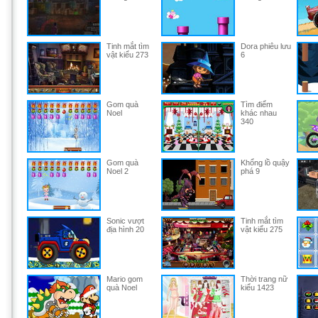
Tinh mắt tìm
Dora phiêu lưu
vật kiểu 273
6
Gom quà
Tìm điểm
Noel
khác nhau
340
Gom quà
Khổng lồ quậy
Noel 2
phá 9
Sonic vượt
Tinh mắt tìm
địa hình 20
vật kiểu 275
Mario gom
Thời trang nữ
quà Noel
kiểu 1423