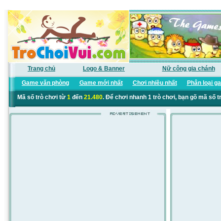
Trang chủ
Logo & Banner
Nữ công gia chánh
Game văn phòng
Game mới nhất
Chơi nhiều nhất
Phân loại g
Mã số trò chơi từ
1
đến
21.480
. Để chơi nhanh 1 trò chơi, bạn gõ mã số t