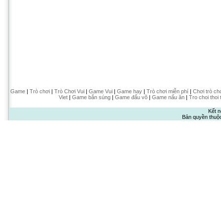
Game
|
Trò chơi
|
Trò Chơi Vui
|
Game Vui
|
Game hay
|
Trò chơi miễn phí
|
Chơi trò ch
Viet
|
Game bắn súng
|
Game đấu võ
|
Game nấu ăn
|
Tro choi thoi 
Kết n
Bản quyền thuộ