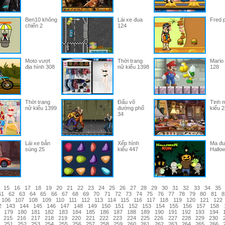
Ben10 không
Lái xe đua
Fred p
chiến 2
124
Moto vượt
Thời trang
Mario 
địa hình 308
nữ kiểu 1398
128
Thời trang
Đấu võ
Tinh m
nữ kiểu 1399
đường phố
kiểu 
34
Lái xe bắn
Xếp hình
Ma đu
súng 25
kiểu 447
Hallo
15
16
17
18
19
20
21
22
23
24
25
26
27
28
29
30
31
32
33
34
35
61
62
63
64
65
66
67
68
69
70
71
72
73
74
75
76
77
78
79
80
81
8
106
107
108
109
110
111
112
113
114
115
116
117
118
119
120
121
122
2
143
144
145
146
147
148
149
150
151
152
153
154
155
156
157
158
179
180
181
182
183
184
185
186
187
188
189
190
191
192
193
194
215
216
217
218
219
220
221
222
223
224
225
226
227
228
229
230
251
252
253
254
255
256
257
258
259
260
261
262
263
264
265
266