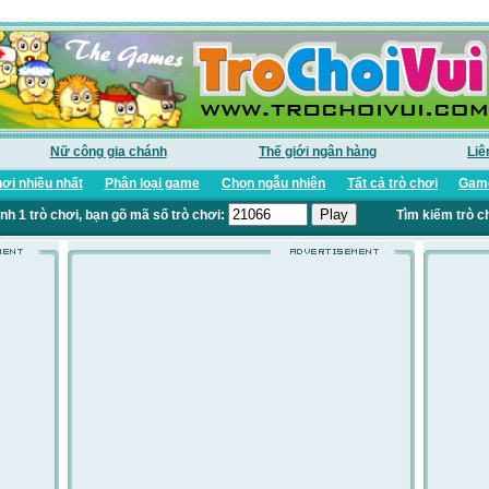
Nữ công gia chánh
Thế giới ngân hàng
Liê
ơi nhiều nhất
Phân loại game
Chọn ngẫu nhiên
Tất cả trò chơi
Game
nh 1 trò chơi, bạn gõ mã số trò chơi:
Tìm kiếm trò c