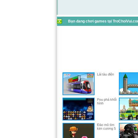
Bạn đang chơi games tại TroChoiVui.com
Lái tàu điện
Pou phá khối
hình
Đào mỏ tìm
kim cương 5