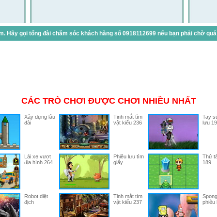
. Hãy gọi tổng đài chăm sóc khách hàng số 0918112699 nếu bạn phải chờ quá lâ
CÁC TRÒ CHƠI ĐƯỢC CHƠI NHIỀU NHẤT
Xây dựng lâu
Tinh mắt tìm
Tay s
đài
vật kiểu 236
lưu 19
Lái xe vượt
Phiêu lưu tìm
Thử tà
địa hình 264
giấy
189
Robot diệt
Tinh mắt tìm
Spon
địch
vật kiểu 237
phiêu 