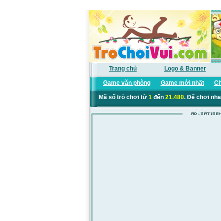
Trang chủ
Logo & Banner
Game văn phòng
Game mới nhất
Ch
Mã số trò chơi từ
1
đến
21.480
. Để chơi nha