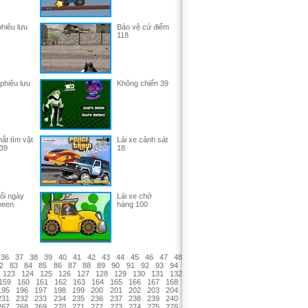
hiêu lưu
Bảo vệ cứ điểm
118
phiêu lưu
Không chiến 39
ắt tìm vật
Lái xe cảnh sát
239
18
ổi ngày
Lái xe chở
ween
hàng 100
36
37
38
39
40
41
42
43
44
45
46
47
48
2
83
84
85
86
87
88
89
90
91
92
93
94
123
124
125
126
127
128
129
130
131
132
159
160
161
162
163
164
165
166
167
168
195
196
197
198
199
200
201
202
203
204
231
232
233
234
235
236
237
238
239
240
267
268
269
270
271
272
273
274
275
276