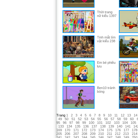
Thời trang
nữ kiểu 1397
Tinh mắt tìm
vật kiểu 238
Em bé phiêu
lưu
Ben10 tránh
bóng
Trang
1
2
3
4
5
6
7
8
9
10
11
12
13
14
49
50
51
52
53
54
55
56
57
58
59
60
95
96
97
98
99
100
101
102
103
104
105
133
134
135
136
137
138
139
140
141
14
169
170
171
172
173
174
175
176
177
178
205
206
207
208
209
210
211
212
213
214
241
242
243
244
245
246
247
248
249
250