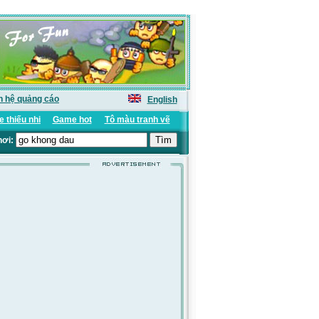
n hệ quảng cáo
English
 thiếu nhi
Game hot
Tô màu tranh vẽ
hơi: