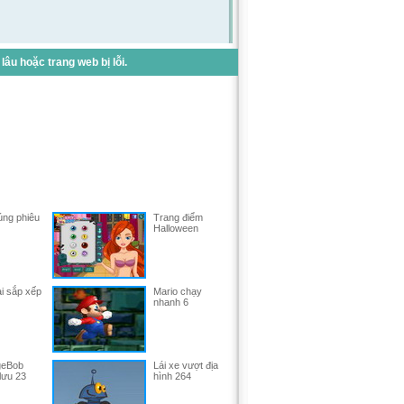
u hoặc trang web bị lỗi.
úng phiêu
Trang điểm
Halloween
i sắp xếp
Mario chạy
nhanh 6
geBob
Lái xe vượt địa
lưu 23
hình 264