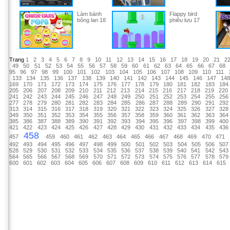
Làm bánh
Flappy bird
bông lan 18
phiêu lưu 17
Trang
1
2
3
4
5
6
7
8
9
10
11
12
13
14
15
16
17
18
19
20
21
2
49
50
51
52
53
54
55
56
57
58
59
60
61
62
63
64
65
66
67
68
95
96
97
98
99
100
101
102
103
104
105
106
107
108
109
110
111
133
134
135
136
137
138
139
140
141
142
143
144
145
146
147
14
169
170
171
172
173
174
175
176
177
178
179
180
181
182
183
184
205
206
207
208
209
210
211
212
213
214
215
216
217
218
219
220
241
242
243
244
245
246
247
248
249
250
251
252
253
254
255
256
277
278
279
280
281
282
283
284
285
286
287
288
289
290
291
292
313
314
315
316
317
318
319
320
321
322
323
324
325
326
327
328
349
350
351
352
353
354
355
356
357
358
359
360
361
362
363
364
385
386
387
388
389
390
391
392
393
394
395
396
397
398
399
400
421
422
423
424
425
426
427
428
429
430
431
432
433
434
435
436
458
457
459
460
461
462
463
464
465
466
467
468
469
470
471
492
493
494
495
496
497
498
499
500
501
502
503
504
505
506
507
528
529
530
531
532
533
534
535
536
537
538
539
540
541
542
543
564
565
566
567
568
569
570
571
572
573
574
575
576
577
578
579
600
601
602
603
604
605
606
607
608
609
610
611
612
613
614
615