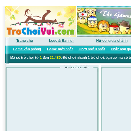
Trang chủ
Logo & Banner
Nữ công gia chánh
Game văn phòng
Game mới nhất
Chơi nhiều nhất
Phân loại g
Mã số trò chơi từ
1
đến
21.480
. Để chơi nhanh 1 trò chơi, bạn gõ mã số t