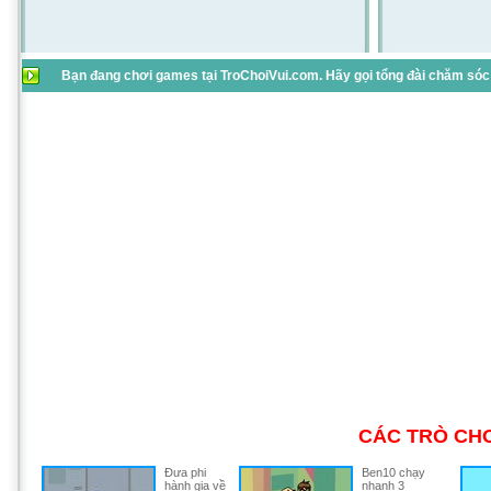
Bạn đang chơi games tại TroChoiVui.com. Hãy gọi tổng đài chăm sóc 
CÁC TRÒ CHƠ
Đưa phi
Ben10 chạy
hành gia về
nhanh 3