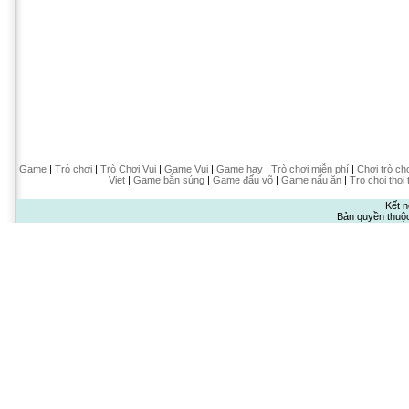
Game
|
Trò chơi
|
Trò Chơi Vui
|
Game Vui
|
Game hay
|
Trò chơi miễn phí
|
Chơi trò ch
Viet
|
Game bắn súng
|
Game đấu võ
|
Game nấu ăn
|
Tro choi thoi 
Kết n
Bản quyền thuộ