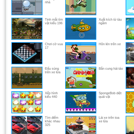
nhà
Tinh mắt tìm
Xuất kích từ tàu
vật kiểu 196
ngầm
Chơi cờ vua
Hôn lén trên xe
17
Đấu súng
Bắn cung hái táo
trên xe lửa
Xếp hình
SpongeBob diệt
kiểu 440
quái vật
Tìm điểm
Lái xe trên toa
khác nhau
xe lửa
325