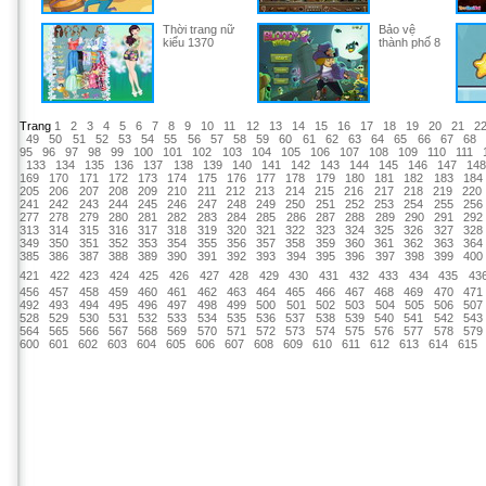
Thời trang nữ
Bảo vệ
kiểu 1370
thành phố 8
Trang
1
2
3
4
5
6
7
8
9
10
11
12
13
14
15
16
17
18
19
20
21
2
49
50
51
52
53
54
55
56
57
58
59
60
61
62
63
64
65
66
67
68
95
96
97
98
99
100
101
102
103
104
105
106
107
108
109
110
111
133
134
135
136
137
138
139
140
141
142
143
144
145
146
147
14
169
170
171
172
173
174
175
176
177
178
179
180
181
182
183
184
205
206
207
208
209
210
211
212
213
214
215
216
217
218
219
220
241
242
243
244
245
246
247
248
249
250
251
252
253
254
255
256
277
278
279
280
281
282
283
284
285
286
287
288
289
290
291
292
313
314
315
316
317
318
319
320
321
322
323
324
325
326
327
328
349
350
351
352
353
354
355
356
357
358
359
360
361
362
363
364
385
386
387
388
389
390
391
392
393
394
395
396
397
398
399
400
421
422
423
424
425
426
427
428
429
430
431
432
433
434
435
43
456
457
458
459
460
461
462
463
464
465
466
467
468
469
470
471
492
493
494
495
496
497
498
499
500
501
502
503
504
505
506
507
528
529
530
531
532
533
534
535
536
537
538
539
540
541
542
543
564
565
566
567
568
569
570
571
572
573
574
575
576
577
578
579
600
601
602
603
604
605
606
607
608
609
610
611
612
613
614
615