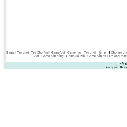
Game
|
Trò chơi
|
Trò Chơi Vui
|
Game Vui
|
Game hay
|
Trò chơi miễn phí
|
Chơi trò ch
Viet
|
Game bắn súng
|
Game đấu võ
|
Game nấu ăn
|
Tro choi thoi 
Kết n
Bản quyền thuộ