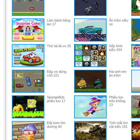
Làm bánh bông
Ăn trộm siêu
lan 17
xe
Thử tài lái xe 25
Xếp hình
kiểu 434
Đậu xe đúng
Hai anh em
chỗ 221
ăn trộm
SpongeBob
Phiêu lưu
phiêu lưu 17
trên không
13
Đặt bom tìm
Tinh mắt tìm
đường 40
vật kiểu 191