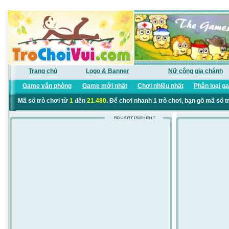
Trang chủ
Logo & Banner
Nữ công gia chánh
Game văn phòng
Game mới nhất
Chơi nhiều nhất
Phân loại g
Mã số trò chơi từ
1
đến
21.480
. Để chơi nhanh 1 trò chơi, bạn gõ mã số t