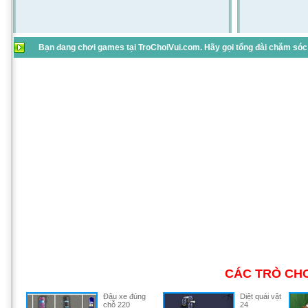
Bạn đang chơi games tại TroChoiVui.com. Hãy gọi tổng đài chăm sóc 
CÁC TRÒ CHƠ
Đậu xe đúng
Diệt quái vật
chỗ 220
24