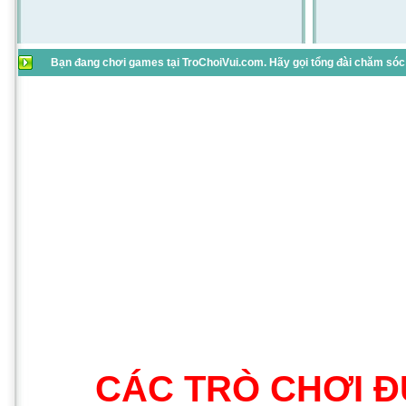
Bạn đang chơi games tại TroChoiVui.com. Hãy gọi tổng đài chăm sóc 
CÁC TRÒ CHƠI Đ