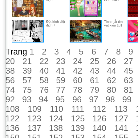
viện
kiểu 1349
Đột kích diệt
Tinh mắt tìm
địch 7
vật kiểu 181
Trang
1
2
3
4
5
6
7
8
9
20
21
22
23
24
25
26
27
38
39
40
41
42
43
44
45
56
57
58
59
60
61
62
63
74
75
76
77
78
79
80
81
92
93
94
95
96
97
98
99
108
109
110
111
112
113
122
123
124
125
126
127
136
137
138
139
140
141
150
151
152
153
154
155