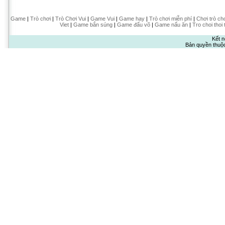
Game
|
Trò chơi
|
Trò Chơi Vui
|
Game Vui
|
Game hay
|
Trò chơi miễn phí
|
Chơi trò ch
Viet
|
Game bắn súng
|
Game đấu võ
|
Game nấu ăn
|
Tro choi thoi 
Kết n
Bản quyền thuộ