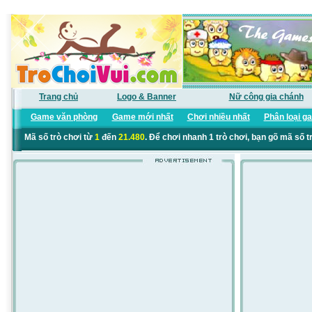
Trang chủ
Logo & Banner
Nữ công gia chánh
Game văn phòng
Game mới nhất
Chơi nhiều nhất
Phân loại g
Mã số trò chơi từ
1
đến
21.480
. Để chơi nhanh 1 trò chơi, bạn gõ mã số t