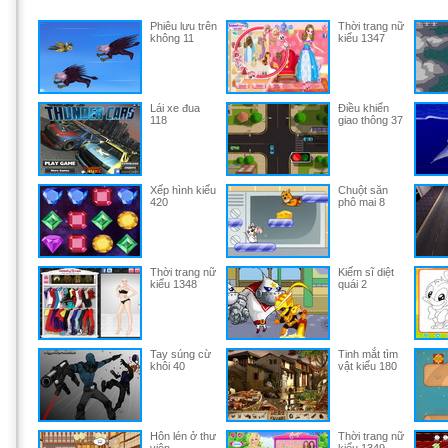
Phiêu lưu trên
Thời trang nữ
không 11
kiểu 1347
Lái xe đua
Điều khiển
118
giao thông 37
Xếp hình kiểu
Chuột săn
420
phô mai 8
Thời trang nữ
Kiếm sĩ diệt
kiểu 1348
quái 2
Tay súng cừ
Tinh mắt tìm
khôi 40
vật kiểu 180
Hôn lén ở thư
Thời trang nữ