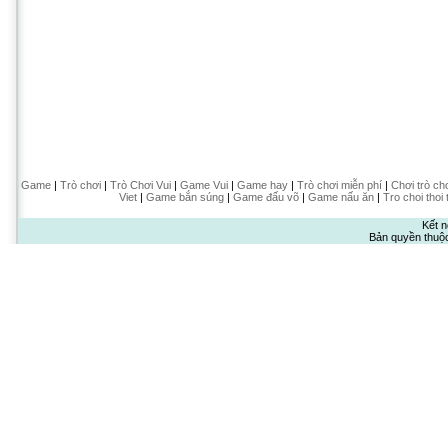
Game
|
Trò chơi
|
Trò Chơi Vui
|
Game Vui
|
Game hay
|
Trò chơi miễn phí
|
Chơi trò ch
Viet
|
Game bắn súng
|
Game đấu võ
|
Game nấu ăn
|
Tro choi thoi 
Kết n
Bản quyền thuộ