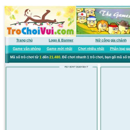
Trang chủ
Logo & Banner
Nữ công gia chánh
Game văn phòng
Game mới nhất
Chơi nhiều nhất
Phân loại g
Mã số trò chơi từ
1
đến
21.480
. Để chơi nhanh 1 trò chơi, bạn gõ mã số t