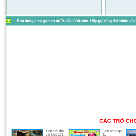
Bạn đang chơi games tại TroChoiVui.com. Hãy gọi tổng đài chăm sóc 
CÁC TRÒ CHƠ
Tinh mắt tìm
Làm bánh qui
vật kiểu 132
11