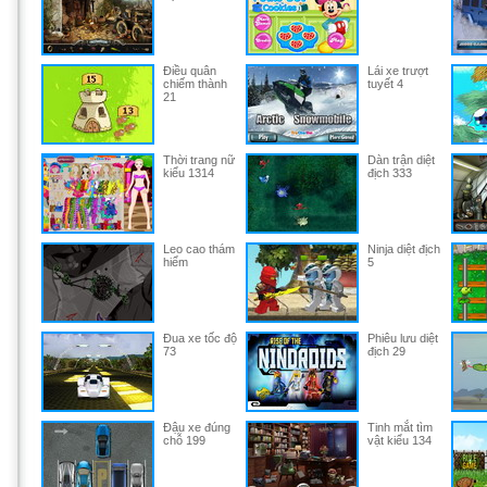
Điều quân
Lái xe trượt
chiếm thành
tuyết 4
21
Thời trang nữ
Dàn trận diệt
kiểu 1314
địch 333
Leo cao thám
Ninja diệt địch
hiểm
5
Đua xe tốc độ
Phiêu lưu diệt
73
địch 29
Đậu xe đúng
Tinh mắt tìm
chỗ 199
vật kiểu 134