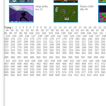
Ninja phiêu
Robot chiến
lưu 21
đấu 46
Trang
1
2
3
4
5
6
7
8
9
10
11
12
13
14
15
16
17
18
19
20
21
2
49
50
51
52
53
54
55
56
57
58
59
60
61
62
63
64
65
66
67
68
95
96
97
98
99
100
101
102
103
104
105
106
107
108
109
110
111
133
134
135
136
137
138
139
140
141
142
143
144
145
146
147
14
169
170
171
172
173
174
175
176
177
178
179
180
181
182
183
184
205
206
207
208
209
210
211
212
213
214
215
216
217
218
219
220
241
242
243
244
245
246
247
248
249
250
251
252
253
254
255
256
277
278
279
280
281
282
283
284
285
286
287
288
289
290
291
292
313
314
315
316
317
318
319
320
321
322
323
324
325
326
327
328
349
350
351
352
353
354
355
356
357
358
359
360
361
362
363
364
385
386
387
388
389
390
391
392
393
394
395
396
397
398
399
400
421
422
423
424
425
426
427
428
429
430
431
432
433
434
435
43
457
458
459
460
461
462
463
464
465
466
467
468
469
470
471
472
493
494
495
496
497
498
499
500
501
502
503
504
505
506
507
508
529
530
531
532
533
534
535
536
537
538
539
540
541
542
543
544
565
566
567
568
569
570
571
572
573
574
575
576
577
578
579
580
601
602
603
604
605
606
607
608
609
610
611
612
613
614
615
616