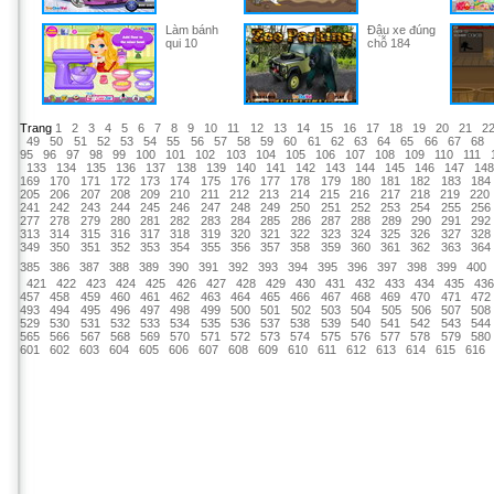
Làm bánh
Đậu xe đúng
qui 10
chỗ 184
Trang
1
2
3
4
5
6
7
8
9
10
11
12
13
14
15
16
17
18
19
20
21
2
49
50
51
52
53
54
55
56
57
58
59
60
61
62
63
64
65
66
67
68
95
96
97
98
99
100
101
102
103
104
105
106
107
108
109
110
111
133
134
135
136
137
138
139
140
141
142
143
144
145
146
147
14
169
170
171
172
173
174
175
176
177
178
179
180
181
182
183
184
205
206
207
208
209
210
211
212
213
214
215
216
217
218
219
220
241
242
243
244
245
246
247
248
249
250
251
252
253
254
255
256
277
278
279
280
281
282
283
284
285
286
287
288
289
290
291
292
313
314
315
316
317
318
319
320
321
322
323
324
325
326
327
328
349
350
351
352
353
354
355
356
357
358
359
360
361
362
363
364
385
386
387
388
389
390
391
392
393
394
395
396
397
398
399
400
421
422
423
424
425
426
427
428
429
430
431
432
433
434
435
43
457
458
459
460
461
462
463
464
465
466
467
468
469
470
471
472
493
494
495
496
497
498
499
500
501
502
503
504
505
506
507
508
529
530
531
532
533
534
535
536
537
538
539
540
541
542
543
544
565
566
567
568
569
570
571
572
573
574
575
576
577
578
579
580
601
602
603
604
605
606
607
608
609
610
611
612
613
614
615
616