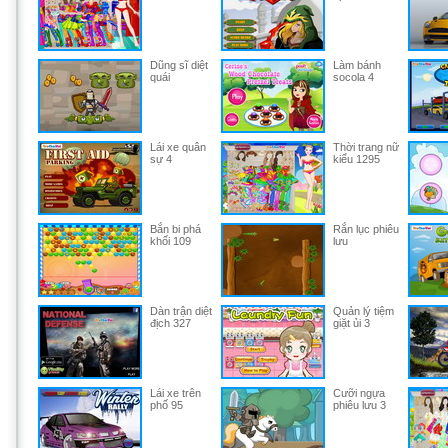
Dũng sĩ diệt
Làm bánh
quái
socola 4
Lái xe quân
Thời trang nữ
sự 4
kiểu 1295
Bắn bi phá
Rắn lục phiêu
khối 109
lưu
Dàn trận diệt
Quản lý tiệm
địch 327
giặt ủi 3
Lái xe trên
Cưỡi ngựa
phố 95
phiêu lưu 3