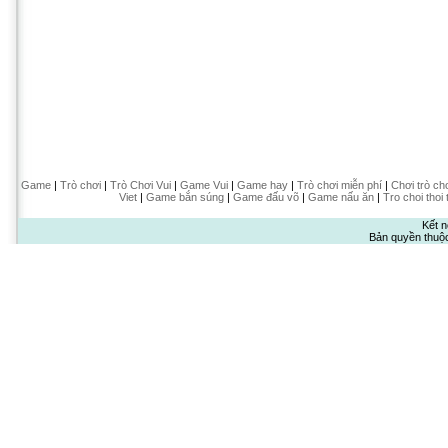
Game
|
Trò chơi
|
Trò Chơi Vui
|
Game Vui
|
Game hay
|
Trò chơi miễn phí
|
Chơi trò ch
Viet
|
Game bắn súng
|
Game đấu võ
|
Game nấu ăn
|
Tro choi thoi 
Kết n
Bản quyền thuộ