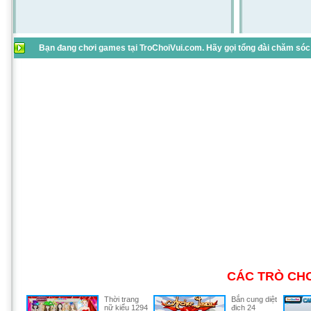
Bạn đang chơi games tại TroChoiVui.com. Hãy gọi tổng đài chăm sóc 
CÁC TRÒ CHƠ
Thời trang
Bắn cung diệt
nữ kiểu 1294
địch 24