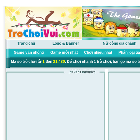
Trang chủ
Logo & Banner
Nữ công gia chánh
Game văn phòng
Game mới nhất
Chơi nhiều nhất
Phân loại g
Mã số trò chơi từ
1
đến
21.480
. Để chơi nhanh 1 trò chơi, bạn gõ mã số t