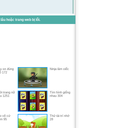
u hoặc trang web bị lỗi.
u xe đúng
Ninja làm xiếc
ỗ 172
ời trang nữ
Tìm hình giống
ểu 1251
nhau 304
o vệ cứ
Thử tài trí nhớ
ểm 95
28