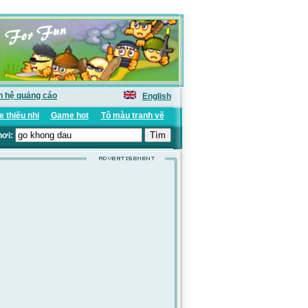
n hệ quảng cáo
English
 thiếu nhi
Game hot
Tô màu tranh vẽ
hơi: