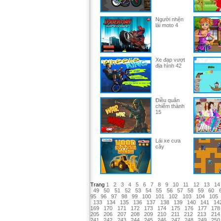
Người nhện
lái moto 4
Xe đạp vượt
địa hình 42
Điều quân
chiếm thành
15
Lái xe cưa
cây
Trang
1
2
3
4
5
6
7
8
9
10
11
12
13
14
49
50
51
52
53
54
55
56
57
58
59
60
95
96
97
98
99
100
101
102
103
104
105
133
134
135
136
137
138
139
140
141
14
169
170
171
172
173
174
175
176
177
178
205
206
207
208
209
210
211
212
213
214
241
242
243
244
245
246
247
248
249
250