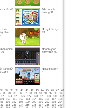
a xe tốc độ
Đặt bom tìm
đường 37
m hình
Hứng trái cây
ống nhau
13
5
i bạn phiêu
Nhanh chân
u 30
chạy trốn 46
ời trang nữ
Ninja diệt địch
ểu 1254
4
36
37
38
39
40
41
42
43
44
45
46
47
48
2
83
84
85
86
87
88
89
90
91
92
93
94
123
124
125
126
127
128
129
130
131
132
159
160
161
162
163
164
165
166
167
168
195
196
197
198
199
200
201
202
203
204
231
232
233
234
235
236
237
238
239
240
267
268
269
270
271
272
273
274
275
276