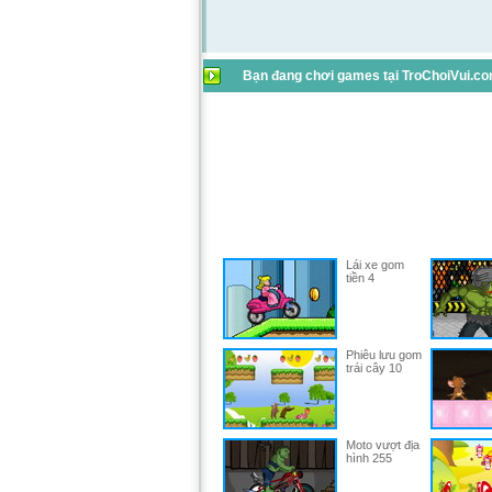
Bạn đang chơi games tại TroChoiVui.com
Lái xe gom
tiền 4
Phiêu lưu gom
trái cây 10
Moto vượt địa
hình 255