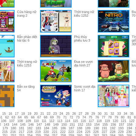
Cửa hàng nữ
Thời trang nữ
Đu
trang 2
kiểu 1252
70
Bắn pháo diệt
Phù thủy
Tì
hải tặc 6
phiêu lưu 3
gi
30
Thời trang nữ
Đua xe vượt
Đô
kiểu 1253
địa hình 27
lư
Bắn xe tăng
Sonic vượt địa
Th
54
hình 17
ki
15
16
17
18
19
20
21
22
23
24
25
26
27
28
29
30
31
32
33
34
35
61
62
63
64
65
66
67
68
69
70
71
72
73
74
75
76
77
78
79
80
81
8
106
107
108
109
110
111
112
113
114
115
116
117
118
119
120
121
122
2
143
144
145
146
147
148
149
150
151
152
153
154
155
156
157
158
179
180
181
182
183
184
185
186
187
188
189
190
191
192
193
194
215
216
217
218
219
220
221
222
223
224
225
226
227
228
229
230
251
252
253
254
255
256
257
258
259
260
261
262
263
264
265
266