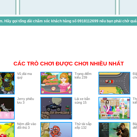
. Hãy gọi tổng đài chăm sóc khách hàng số 0918112699 nếu bạn phải chờ quá lâ
CÁC TRÒ CHƠI ĐƯỢC CHƠI NHIỀU NHẤT
Vũ đài ma
Trang điểm
Đậ
quỷ
kiểu 239
ch
Jerry phiêu
Lái xe bắn
Th
lưu 3
súng 15
ki
Ném đất vào
Thử tài sắp
Bả
đối thủ 3
xếp 132
đi