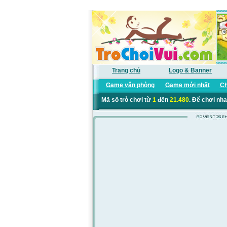
Trang chủ
Logo & Banner
Game văn phòng
Game mới nhất
Ch
Mã số trò chơi từ
1
đến
21.480
. Để chơi nha