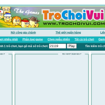
Nữ công gia chánh
Thế giới ngân hàng
Liê
ơi nhiều nhất
Phân loại game
Chọn ngẫu nhiên
Tất cả trò chơi
Game
nh 1 trò chơi, bạn gõ mã số trò chơi:
Tìm kiếm trò c