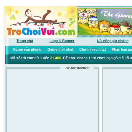
Trang chủ
Logo & Banner
Nữ công gia chánh
Game văn phòng
Game mới nhất
Chơi nhiều nhất
Phân loại g
Mã số trò chơi từ
1
đến
21.480
. Để chơi nhanh 1 trò chơi, bạn gõ mã số t