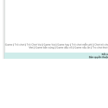
Game
|
Trò chơi
|
Trò Chơi Vui
|
Game Vui
|
Game hay
|
Trò chơi miễn phí
|
Chơi trò ch
Viet
|
Game bắn súng
|
Game đấu võ
|
Game nấu ăn
|
Tro choi thoi 
Kết n
Bản quyền thuộ