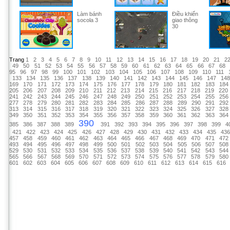
Làm bánh
Điều khiển
socola 3
giao thông
30
Trang
1
2
3
4
5
6
7
8
9
10
11
12
13
14
15
16
17
18
19
20
21
2
49
50
51
52
53
54
55
56
57
58
59
60
61
62
63
64
65
66
67
68
95
96
97
98
99
100
101
102
103
104
105
106
107
108
109
110
111
133
134
135
136
137
138
139
140
141
142
143
144
145
146
147
14
169
170
171
172
173
174
175
176
177
178
179
180
181
182
183
184
205
206
207
208
209
210
211
212
213
214
215
216
217
218
219
220
241
242
243
244
245
246
247
248
249
250
251
252
253
254
255
256
277
278
279
280
281
282
283
284
285
286
287
288
289
290
291
292
313
314
315
316
317
318
319
320
321
322
323
324
325
326
327
328
349
350
351
352
353
354
355
356
357
358
359
360
361
362
363
364
390
385
386
387
388
389
391
392
393
394
395
396
397
398
399
4
421
422
423
424
425
426
427
428
429
430
431
432
433
434
435
43
457
458
459
460
461
462
463
464
465
466
467
468
469
470
471
472
493
494
495
496
497
498
499
500
501
502
503
504
505
506
507
508
529
530
531
532
533
534
535
536
537
538
539
540
541
542
543
544
565
566
567
568
569
570
571
572
573
574
575
576
577
578
579
580
601
602
603
604
605
606
607
608
609
610
611
612
613
614
615
616