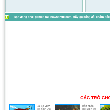
Bạn đang chơi games tại TroChoiVui.com. Hãy gọi tổng đài chăm sóc 
CÁC TRÒ CHƠ
Lái xe vượt
Bắn pháo
địa hình 206
diệt địch 30