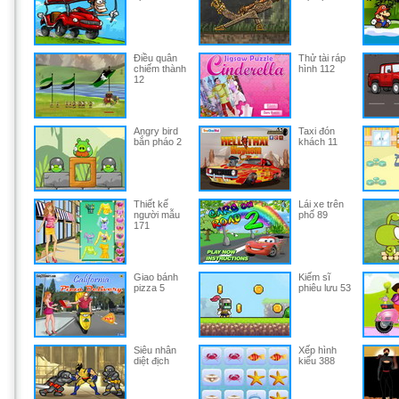
Điều quân
Thử tài ráp
chiếm thành
hình 112
12
Angry bird
Taxi đón
bắn pháo 2
khách 11
Thiết kế
Lái xe trên
người mẫu
phố 89
171
Giao bánh
Kiếm sĩ
pizza 5
phiêu lưu 53
Siêu nhân
Xếp hình
diệt địch
kiểu 388