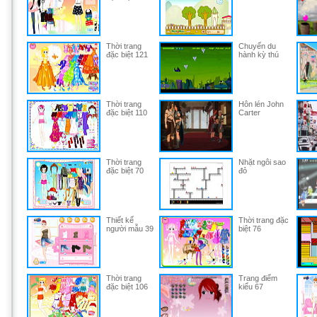
Thời trang
Chuyến du
đặc biệt 121
hành kỳ thú
Thời trang
Hôn lén John
đặc biệt 110
Carter
Thời trang
Nhặt ngôi sao
đặc biệt 70
đỏ
Thiết kế
Thời trang đặc
người mẫu 39
biệt 76
Thời trang
Trang điểm
đặc biệt 106
kiểu 67