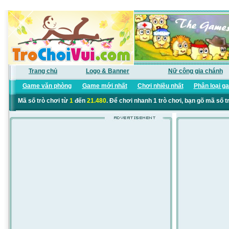
Trang chủ
Logo & Banner
Nữ công gia chánh
Game văn phòng
Game mới nhất
Chơi nhiều nhất
Phân loại g
Mã số trò chơi từ
1
đến
21.480
. Để chơi nhanh 1 trò chơi, bạn gõ mã số t