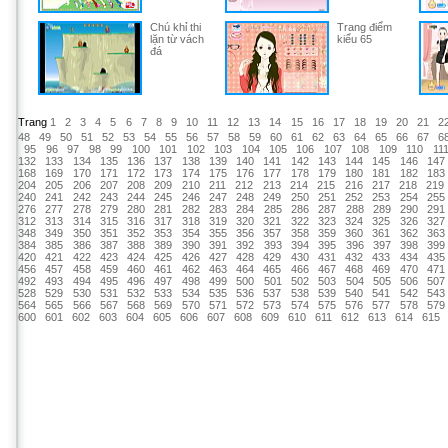
Chú khỉ thi
Trang điểm
lặn từ vách
kiểu 65
đá
Trang
1
2
3
4
5
6
7
8
9
10
11
12
13
14
15
16
17
18
19
20
21
2
48
49
50
51
52
53
54
55
56
57
58
59
60
61
62
63
64
65
66
67
6
95
96
97
98
99
100
101
102
103
104
105
106
107
108
109
110
11
132
133
134
135
136
137
138
139
140
141
142
143
144
145
146
147
168
169
170
171
172
173
174
175
176
177
178
179
180
181
182
183
204
205
206
207
208
209
210
211
212
213
214
215
216
217
218
219
240
241
242
243
244
245
246
247
248
249
250
251
252
253
254
255
276
277
278
279
280
281
282
283
284
285
286
287
288
289
290
291
312
313
314
315
316
317
318
319
320
321
322
323
324
325
326
327
348
349
350
351
352
353
354
355
356
357
358
359
360
361
362
363
384
385
386
387
388
389
390
391
392
393
394
395
396
397
398
399
420
421
422
423
424
425
426
427
428
429
430
431
432
433
434
435
456
457
458
459
460
461
462
463
464
465
466
467
468
469
470
471
492
493
494
495
496
497
498
499
500
501
502
503
504
505
506
507
528
529
530
531
532
533
534
535
536
537
538
539
540
541
542
543
564
565
566
567
568
569
570
571
572
573
574
575
576
577
578
579
600
601
602
603
604
605
606
607
608
609
610
611
612
613
614
615