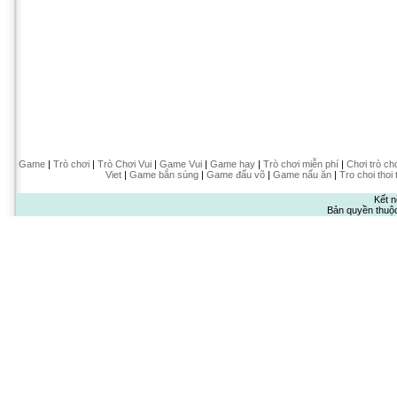
Game
|
Trò chơi
|
Trò Chơi Vui
|
Game Vui
|
Game hay
|
Trò chơi miễn phí
|
Chơi trò ch
Viet
|
Game bắn súng
|
Game đấu võ
|
Game nấu ăn
|
Tro choi thoi 
Kết n
Bản quyền thuộ