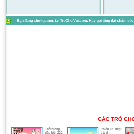
Bạn đang chơi games tại TroChoiVui.com. Hãy gọi tổng đài chăm sóc 
CÁC TRÒ CHƠ
Thời trang
Phiêu lưu nhặt
đặc biệt 222
trái tim