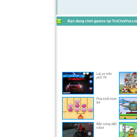
Bạn đang chơi games tại TroChoiVui.com
Lái xe trên
phố 78
Phá khối hình
94
Bắn súng diệt
robot