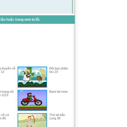
u hoặc trang web bị lỗi.
 thuyền về
Đôi bạn phiêu
 12
lưu 23
i trang nữ
Bario lái moto
u 1215
 vệ cứ
Thử tài bắn
m 89
cung 38