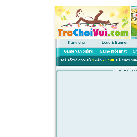
Trang chủ
Logo & Banner
Game văn phòng
Game mới nhất
Ch
Mã số trò chơi từ
1
đến
21.480
. Để chơi nha