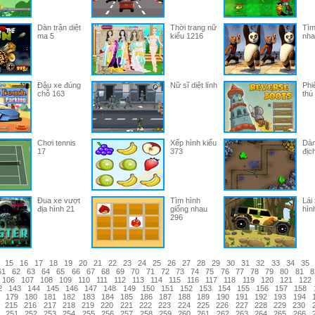
Dàn trận diệt
Thời trang nữ
Tìm
ma 5
kiểu 1216
nha
Đậu xe đúng
Nữ sĩ diệt lính
Phi
chỗ 163
thú
Chơi tennis
Xếp hình kiểu
Dàn
17
373
địc
Đua xe vượt
Tìm hình
Lái
địa hình 21
giống nhau
hìn
296
15
16
17
18
19
20
21
22
23
24
25
26
27
28
29
30
31
32
33
34
35
61
62
63
64
65
66
67
68
69
70
71
72
73
74
75
76
77
78
79
80
81
8
106
107
108
109
110
111
112
113
114
115
116
117
118
119
120
121
122
2
143
144
145
146
147
148
149
150
151
152
153
154
155
156
157
158
179
180
181
182
183
184
185
186
187
188
189
190
191
192
193
194
215
216
217
218
219
220
221
222
223
224
225
226
227
228
229
230
251
252
253
254
255
256
257
258
259
260
261
262
263
264
265
266