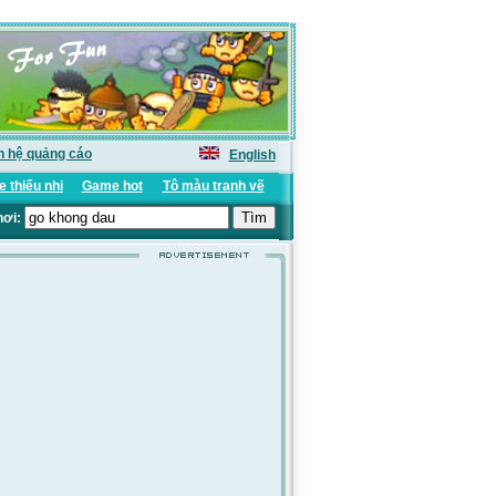
n hệ quảng cáo
English
 thiếu nhi
Game hot
Tô màu tranh vẽ
hơi: