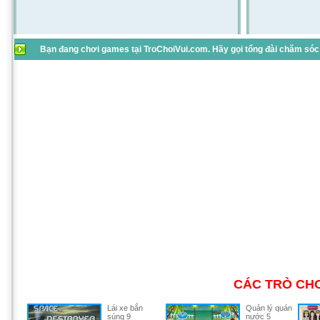
Bạn đang chơi games tại TroChoiVui.com. Hãy gọi tổng đài chăm sóc 
CÁC TRÒ CHƠ
Lái xe bắn
Quản lý quán
súng 9
nước 5