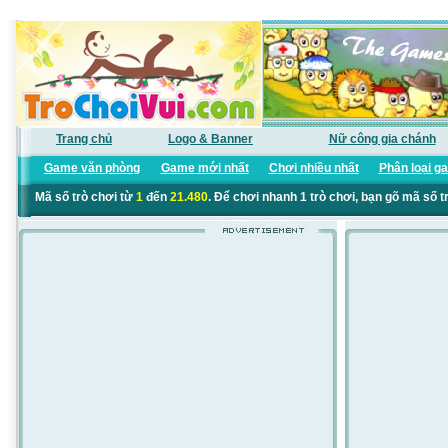
Trang chủ
Logo & Banner
Nữ công gia chánh
Game văn phòng
Game mới nhất
Chơi nhiều nhất
Phân loại g
Mã số trò chơi từ
1
đến
21.480
. Để chơi nhanh 1 trò chơi, bạn gõ mã số t