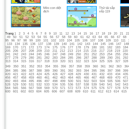
Mèo con diệt
Thử tài sắp
địch
xếp 119
Trang
1
2
3
4
5
6
7
8
9
10
11
12
13
14
15
16
17
18
19
20
21
2
49
50
51
52
53
54
55
56
57
58
59
60
61
62
63
64
65
66
67
68
95
96
97
98
99
100
101
102
103
104
105
106
107
108
109
110
111
133
134
135
136
137
138
139
140
141
142
143
144
145
146
147
14
169
170
171
172
173
174
175
176
177
178
179
180
181
182
183
184
205
206
207
208
209
210
211
212
213
214
215
216
217
218
219
220
241
242
243
244
245
246
247
248
249
250
251
252
253
254
255
256
277
278
279
280
281
282
283
284
285
286
287
288
289
290
291
292
313
314
315
316
317
318
319
320
321
322
323
324
325
326
327
328
349
350
351
352
353
354
355
356
357
358
359
360
361
362
363
36
384
385
386
387
388
389
390
391
392
393
394
395
396
397
398
399
420
421
422
423
424
425
426
427
428
429
430
431
432
433
434
435
456
457
458
459
460
461
462
463
464
465
466
467
468
469
470
471
492
493
494
495
496
497
498
499
500
501
502
503
504
505
506
507
528
529
530
531
532
533
534
535
536
537
538
539
540
541
542
543
564
565
566
567
568
569
570
571
572
573
574
575
576
577
578
579
600
601
602
603
604
605
606
607
608
609
610
611
612
613
614
615