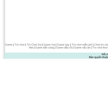
Game
|
Trò chơi
|
Trò Chơi Vui
|
Game Vui
|
Game hay
|
Trò chơi miễn phí
|
Chơi trò ch
Viet
|
Game bắn súng
|
Game đấu võ
|
Game nấu ăn
|
Tro choi thoi 
Kết n
Bản quyền thuộ