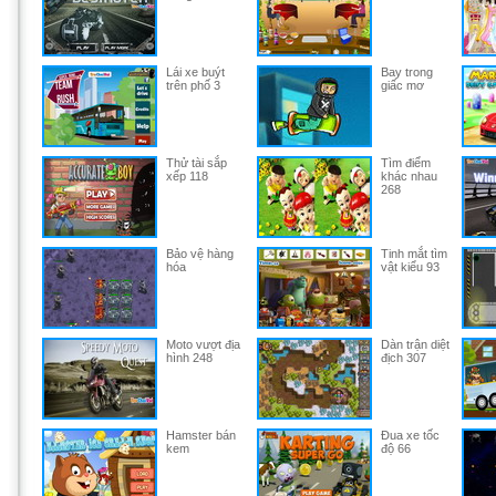
Lái xe buýt
Bay trong
trên phố 3
giấc mơ
Thử tài sắp
Tìm điểm
xếp 118
khác nhau
268
Bảo vệ hàng
Tinh mắt tìm
hóa
vật kiểu 93
Moto vượt địa
Dàn trận diệt
hình 248
địch 307
Hamster bán
Đua xe tốc
kem
độ 66