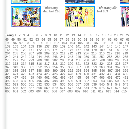
Thời trang
Thời trang đặc
đặc biệt 216
biệt 189
Trang
1
2
3
4
5
6
7
8
9
10
11
12
13
14
15
16
17
18
19
20
21
2
48
49
50
51
52
53
54
55
56
57
58
59
60
61
62
63
64
65
66
67
6
95
96
97
98
99
100
101
102
103
104
105
106
107
108
109
110
11
132
133
134
135
136
137
138
139
140
141
142
143
144
145
146
147
168
169
170
171
172
173
174
175
176
177
178
179
180
181
182
183
204
205
206
207
208
209
210
211
212
213
214
215
216
217
218
219
240
241
242
243
244
245
246
247
248
249
250
251
252
253
254
255
276
277
278
279
280
281
282
283
284
285
286
287
288
289
290
291
312
313
314
315
316
317
318
319
320
321
322
323
324
325
326
327
348
349
350
351
352
353
354
355
356
357
358
359
360
361
362
363
384
385
386
387
388
389
390
391
392
393
394
395
396
397
398
399
420
421
422
423
424
425
426
427
428
429
430
431
432
433
434
435
456
457
458
459
460
461
462
463
464
465
466
467
468
469
470
471
492
493
494
495
496
497
498
499
500
501
502
503
504
505
506
507
528
529
530
531
532
533
534
535
536
537
538
539
540
541
542
543
564
565
566
567
568
569
570
571
572
573
574
575
576
577
578
579
600
601
602
603
604
605
606
607
608
609
610
611
612
613
614
615