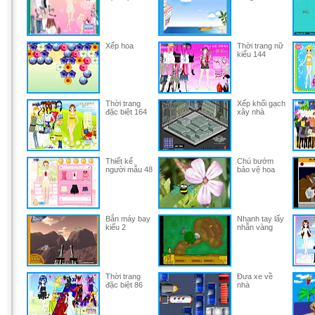
Xếp hoa
Thời trang nữ
kiểu 144
Thời trang
Xếp khối gạch
đặc biệt 164
xây nhà
Thiết kế
Chú bướm
người mẫu 48
bảo vệ hoa
Bắn máy bay
Nhanh tay lấy
kiểu 2
nhẫn vàng
Thời trang
Đưa xe về
đặc biệt 86
nhà