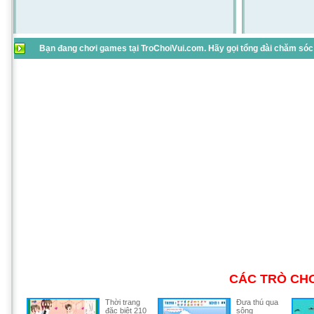
Bạn đang chơi games tại TroChoiVui.com. Hãy gọi tổng đài chăm sóc 
CÁC TRÒ CHƠ
Thời trang
Đưa thú qua
đặc biệt 210
sông