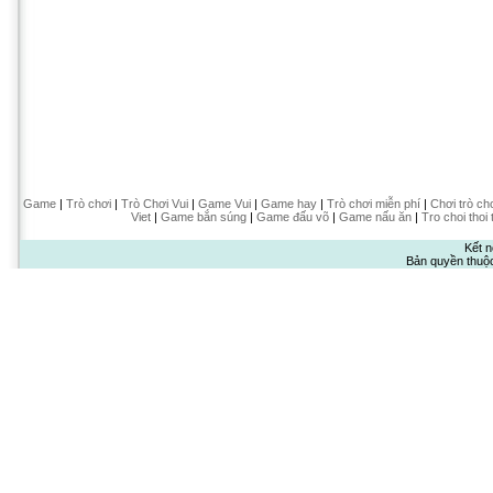
Game
|
Trò chơi
|
Trò Chơi Vui
|
Game Vui
|
Game hay
|
Trò chơi miễn phí
|
Chơi trò ch
Viet
|
Game bắn súng
|
Game đấu võ
|
Game nấu ăn
|
Tro choi thoi 
Kết n
Bản quyền thuộ