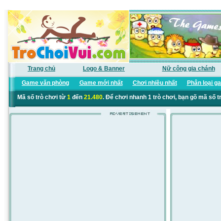
Trang chủ
Logo & Banner
Nữ công gia chánh
Game văn phòng
Game mới nhất
Chơi nhiều nhất
Phân loại g
Mã số trò chơi từ
1
đến
21.480
. Để chơi nhanh 1 trò chơi, bạn gõ mã số t