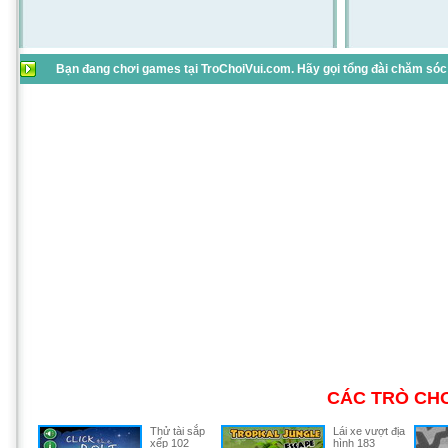
Bạn đang chơi games tại TroChoiVui.com. Hãy gọi tổng đài chăm sóc 
CÁC TRÒ CHƠ
Thử tài sắp
Lái xe vượt địa
xếp 102
hình 183