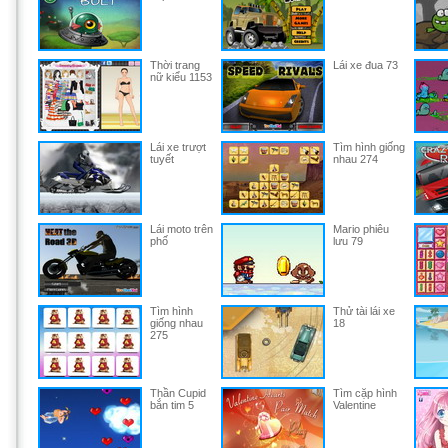
Thời trang
Lái xe đua 73
nữ kiểu 1153
Lái xe trượt
Tìm hình giống
tuyết
nhau 274
Lái moto trên
Mario phiêu
phố
lưu 79
Tìm hình
Thử tài lái xe
giống nhau
18
275
Thần Cupid
Tìm cặp hình
bắn tim 5
Valentine