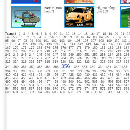
Mario lái trực
Đậu xe đúng
thăng 3
chỗ 139
Trang
1
2
3
4
5
6
7
8
9
10
11
12
13
14
15
16
17
18
19
20
21
2
49
50
51
52
53
54
55
56
57
58
59
60
61
62
63
64
65
66
67
68
95
96
97
98
99
100
101
102
103
104
105
106
107
108
109
110
111
133
134
135
136
137
138
139
140
141
142
143
144
145
146
147
14
169
170
171
172
173
174
175
176
177
178
179
180
181
182
183
184
205
206
207
208
209
210
211
212
213
214
215
216
217
218
219
220
241
242
243
244
245
246
247
248
249
250
251
252
253
254
255
256
277
278
279
280
281
282
283
284
285
286
287
288
289
290
291
292
313
314
315
316
317
318
319
320
321
322
323
324
325
326
327
328
356
349
350
351
352
353
354
355
357
358
359
360
361
362
363
384
385
386
387
388
389
390
391
392
393
394
395
396
397
398
399
420
421
422
423
424
425
426
427
428
429
430
431
432
433
434
435
456
457
458
459
460
461
462
463
464
465
466
467
468
469
470
471
492
493
494
495
496
497
498
499
500
501
502
503
504
505
506
507
528
529
530
531
532
533
534
535
536
537
538
539
540
541
542
543
564
565
566
567
568
569
570
571
572
573
574
575
576
577
578
579
600
601
602
603
604
605
606
607
608
609
610
611
612
613
614
615