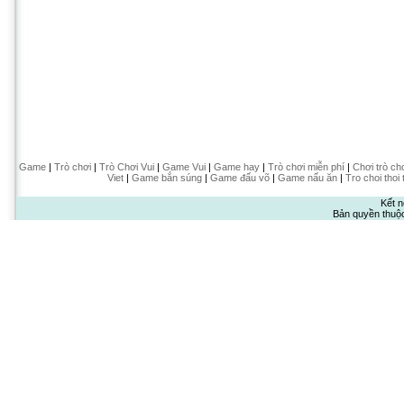
Game
|
Trò chơi
|
Trò Chơi Vui
|
Game Vui
|
Game hay
|
Trò chơi miễn phí
|
Chơi trò ch
Viet
|
Game bắn súng
|
Game đấu võ
|
Game nấu ăn
|
Tro choi thoi 
Kết n
Bản quyền thuộ