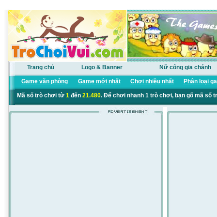
Trang chủ
Logo & Banner
Nữ công gia chánh
Game văn phòng
Game mới nhất
Chơi nhiều nhất
Phân loại g
Mã số trò chơi từ
1
đến
21.480
. Để chơi nhanh 1 trò chơi, bạn gõ mã số t