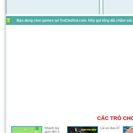
Bạn đang chơi games tại TroChoiVui.com. Hãy gọi tổng đài chăm sóc 
CÁC TRÒ CHƠ
Nhanh tay
Lái xe đua 47
gom tiền 2