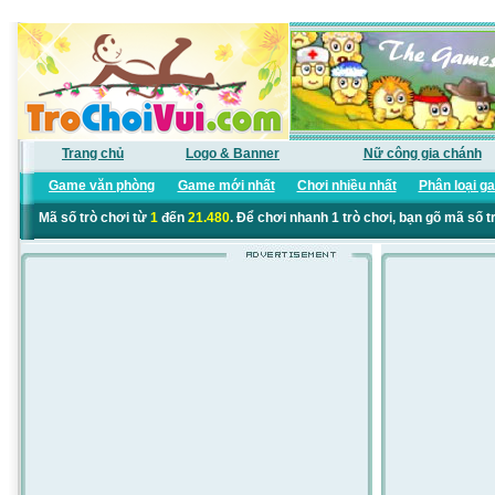
Trang chủ
Logo & Banner
Nữ công gia chánh
Game văn phòng
Game mới nhất
Chơi nhiều nhất
Phân loại g
Mã số trò chơi từ
1
đến
21.480
. Để chơi nhanh 1 trò chơi, bạn gõ mã số t