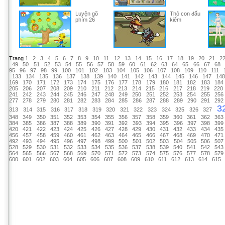
Luyện gõ
Thỏ con đấu
phím 26
kiếm
Trang
1
2
3
4
5
6
7
8
9
10
11
12
13
14
15
16
17
18
19
20
21
2
49
50
51
52
53
54
55
56
57
58
59
60
61
62
63
64
65
66
67
68
95
96
97
98
99
100
101
102
103
104
105
106
107
108
109
110
111
133
134
135
136
137
138
139
140
141
142
143
144
145
146
147
14
169
170
171
172
173
174
175
176
177
178
179
180
181
182
183
184
205
206
207
208
209
210
211
212
213
214
215
216
217
218
219
220
241
242
243
244
245
246
247
248
249
250
251
252
253
254
255
256
277
278
279
280
281
282
283
284
285
286
287
288
289
290
291
292
3
313
314
315
316
317
318
319
320
321
322
323
324
325
326
327
348
349
350
351
352
353
354
355
356
357
358
359
360
361
362
363
384
385
386
387
388
389
390
391
392
393
394
395
396
397
398
399
420
421
422
423
424
425
426
427
428
429
430
431
432
433
434
435
456
457
458
459
460
461
462
463
464
465
466
467
468
469
470
471
492
493
494
495
496
497
498
499
500
501
502
503
504
505
506
507
528
529
530
531
532
533
534
535
536
537
538
539
540
541
542
543
564
565
566
567
568
569
570
571
572
573
574
575
576
577
578
579
600
601
602
603
604
605
606
607
608
609
610
611
612
613
614
615