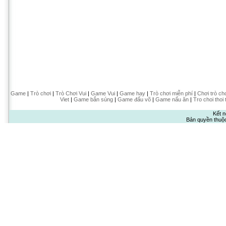
Game
|
Trò chơi
|
Trò Chơi Vui
|
Game Vui
|
Game hay
|
Trò chơi miễn phí
|
Chơi trò ch
Viet
|
Game bắn súng
|
Game đấu võ
|
Game nấu ăn
|
Tro choi thoi 
Kết n
Bản quyền thuộ