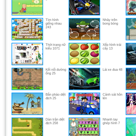
Tìm hình
Nhảy trên
giống nhau
bong bóng
243
Thời trang nữ
Xếp hình trái
kiểu 1071
cây 13
Kết nối đường
Lái xe đua 48
ống 25
Bắn pháo diệt
Cảnh sát hôn
địch 25
lén
Dàn trận diệt
Nhanh tay
địch 258
ghép hình 7