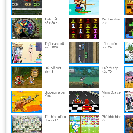
Tinh mắt tìm
Xếp hình kiểu
số kiểu 40
298
Thời trang nữ
Lái xe trên
kiểu 1034
phố 24
Đấu võ diệt
Thử tài sắp
địch 3
xếp 70
Giương ná bắn
Mario đua xe
bình 3
5
Tìm hình giống
Phá khối hình
nhau 217
77