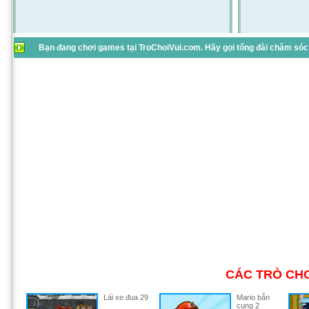
Bạn đang chơi games tại TroChoiVui.com. Hãy gọi tổng đài chăm sóc 
CÁC TRÒ CHƠ
Lái xe đua 29
Mario bắn
cung 2