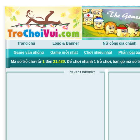
Trang chủ
Logo & Banner
Nữ công gia chánh
Game văn phòng
Game mới nhất
Chơi nhiều nhất
Phân loại g
Mã số trò chơi từ
1
đến
21.480
. Để chơi nhanh 1 trò chơi, bạn gõ mã số t