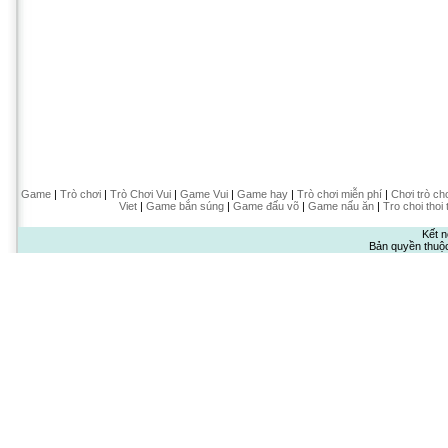
Game
|
Trò chơi
|
Trò Chơi Vui
|
Game Vui
|
Game hay
|
Trò chơi miễn phí
|
Chơi trò ch
Viet
|
Game bắn súng
|
Game đấu võ
|
Game nấu ăn
|
Tro choi thoi 
Kết n
Bản quyền thuộ