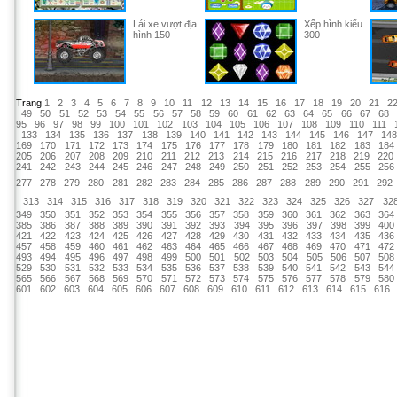
Lái xe vượt địa
Xếp hình kiểu
hình 150
300
Trang
1
2
3
4
5
6
7
8
9
10
11
12
13
14
15
16
17
18
19
20
21
2
49
50
51
52
53
54
55
56
57
58
59
60
61
62
63
64
65
66
67
68
95
96
97
98
99
100
101
102
103
104
105
106
107
108
109
110
111
133
134
135
136
137
138
139
140
141
142
143
144
145
146
147
14
169
170
171
172
173
174
175
176
177
178
179
180
181
182
183
184
205
206
207
208
209
210
211
212
213
214
215
216
217
218
219
220
241
242
243
244
245
246
247
248
249
250
251
252
253
254
255
256
277
278
279
280
281
282
283
284
285
286
287
288
289
290
291
292
313
314
315
316
317
318
319
320
321
322
323
324
325
326
327
32
349
350
351
352
353
354
355
356
357
358
359
360
361
362
363
364
385
386
387
388
389
390
391
392
393
394
395
396
397
398
399
400
421
422
423
424
425
426
427
428
429
430
431
432
433
434
435
436
457
458
459
460
461
462
463
464
465
466
467
468
469
470
471
472
493
494
495
496
497
498
499
500
501
502
503
504
505
506
507
508
529
530
531
532
533
534
535
536
537
538
539
540
541
542
543
544
565
566
567
568
569
570
571
572
573
574
575
576
577
578
579
580
601
602
603
604
605
606
607
608
609
610
611
612
613
614
615
616