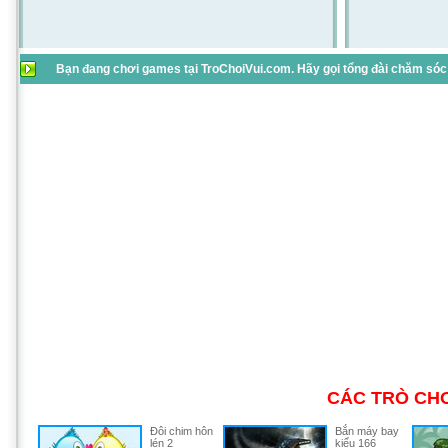
Bạn đang chơi games tại TroChoiVui.com. Hãy gọi tổng đài chăm sóc 
CÁC TRÒ CHƠ
Đôi chim hôn
Bắn máy bay
lén 2
kiểu 166