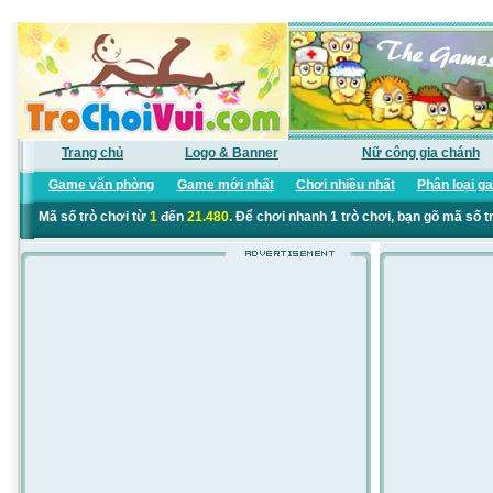
Trang chủ
Logo & Banner
Nữ công gia chánh
Game văn phòng
Game mới nhất
Chơi nhiều nhất
Phân loại g
Mã số trò chơi từ
1
đến
21.480
. Để chơi nhanh 1 trò chơi, bạn gõ mã số t