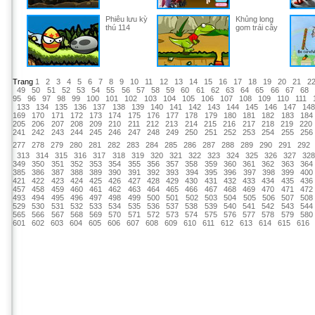
Phiêu lưu kỳ
Khủng long
thú 114
gom trái cây
Trang
1
2
3
4
5
6
7
8
9
10
11
12
13
14
15
16
17
18
19
20
21
2
49
50
51
52
53
54
55
56
57
58
59
60
61
62
63
64
65
66
67
68
95
96
97
98
99
100
101
102
103
104
105
106
107
108
109
110
111
133
134
135
136
137
138
139
140
141
142
143
144
145
146
147
14
169
170
171
172
173
174
175
176
177
178
179
180
181
182
183
184
205
206
207
208
209
210
211
212
213
214
215
216
217
218
219
220
241
242
243
244
245
246
247
248
249
250
251
252
253
254
255
256
277
278
279
280
281
282
283
284
285
286
287
288
289
290
291
292
313
314
315
316
317
318
319
320
321
322
323
324
325
326
327
32
349
350
351
352
353
354
355
356
357
358
359
360
361
362
363
364
385
386
387
388
389
390
391
392
393
394
395
396
397
398
399
400
421
422
423
424
425
426
427
428
429
430
431
432
433
434
435
436
457
458
459
460
461
462
463
464
465
466
467
468
469
470
471
472
493
494
495
496
497
498
499
500
501
502
503
504
505
506
507
508
529
530
531
532
533
534
535
536
537
538
539
540
541
542
543
544
565
566
567
568
569
570
571
572
573
574
575
576
577
578
579
580
601
602
603
604
605
606
607
608
609
610
611
612
613
614
615
616