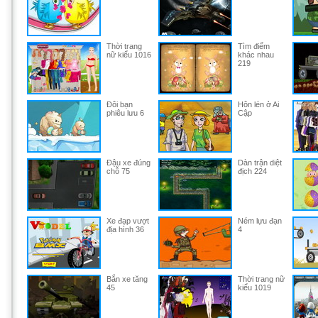
Thời trang
Tìm điểm
nữ kiểu 1016
khác nhau
219
Đôi bạn
Hôn lén ở Ai
phiêu lưu 6
Cập
Đậu xe đúng
Dàn trận diệt
chỗ 75
địch 224
Xe đạp vượt
Ném lựu đạn
địa hình 36
4
Bắn xe tăng
Thời trang nữ
45
kiểu 1019