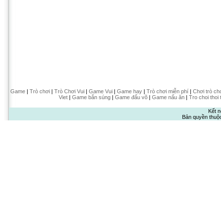
Game
|
Trò chơi
|
Trò Chơi Vui
|
Game Vui
|
Game hay
|
Trò chơi miễn phí
|
Chơi trò ch
Viet
|
Game bắn súng
|
Game đấu võ
|
Game nấu ăn
|
Tro choi thoi 
Kết n
Bản quyền thuộ