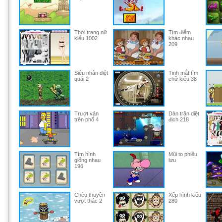
Thời trang nữ
Tìm điểm
kiểu 1002
khác nhau
209
Siêu nhân diệt
Tinh mắt tìm
quái 2
chữ kiểu 38
Trượt ván
Dàn trận diệt
trên phố 4
địch 218
Tìm hình
Mũi to phiêu
giống nhau
lưu
196
Chèo thuyền
Xếp hình kiểu
vượt thác 2
280