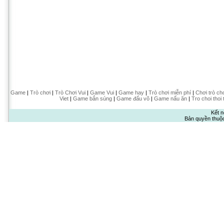
Game
|
Trò chơi
|
Trò Chơi Vui
|
Game Vui
|
Game hay
|
Trò chơi miễn phí
|
Chơi trò ch
Viet
|
Game bắn súng
|
Game đấu võ
|
Game nấu ăn
|
Tro choi thoi 
Kết n
Bản quyền thuộ