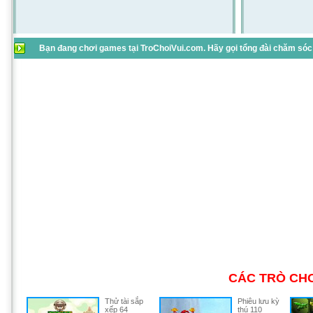
Bạn đang chơi games tại TroChoiVui.com. Hãy gọi tổng đài chăm sóc 
CÁC TRÒ CHƠ
Thử tài sắp
Phiêu lưu kỳ
xếp 64
thú 110