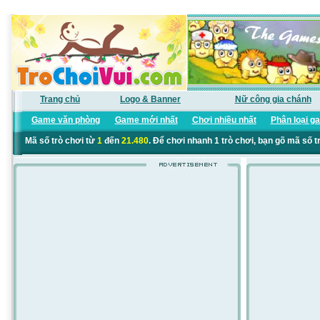
Trang chủ
Logo & Banner
Nữ công gia chánh
Game văn phòng
Game mới nhất
Chơi nhiều nhất
Phân loại g
Mã số trò chơi từ
1
đến
21.480
. Để chơi nhanh 1 trò chơi, bạn gõ mã số t