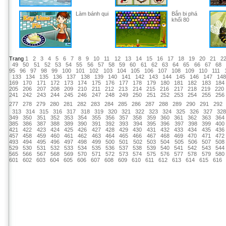
Làm bánh qui
Bắn bi phá
khối 80
Trang
1
2
3
4
5
6
7
8
9
10
11
12
13
14
15
16
17
18
19
20
21
2
49
50
51
52
53
54
55
56
57
58
59
60
61
62
63
64
65
66
67
68
95
96
97
98
99
100
101
102
103
104
105
106
107
108
109
110
111
133
134
135
136
137
138
139
140
141
142
143
144
145
146
147
14
169
170
171
172
173
174
175
176
177
178
179
180
181
182
183
184
205
206
207
208
209
210
211
212
213
214
215
216
217
218
219
220
241
242
243
244
245
246
247
248
249
250
251
252
253
254
255
256
277
278
279
280
281
282
283
284
285
286
287
288
289
290
291
292
313
314
315
316
317
318
319
320
321
322
323
324
325
326
327
32
349
350
351
352
353
354
355
356
357
358
359
360
361
362
363
364
385
386
387
388
389
390
391
392
393
394
395
396
397
398
399
400
421
422
423
424
425
426
427
428
429
430
431
432
433
434
435
436
457
458
459
460
461
462
463
464
465
466
467
468
469
470
471
472
493
494
495
496
497
498
499
500
501
502
503
504
505
506
507
508
529
530
531
532
533
534
535
536
537
538
539
540
541
542
543
544
565
566
567
568
569
570
571
572
573
574
575
576
577
578
579
580
601
602
603
604
605
606
607
608
609
610
611
612
613
614
615
616