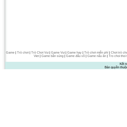
Game
|
Trò chơi
|
Trò Chơi Vui
|
Game Vui
|
Game hay
|
Trò chơi miễn phí
|
Chơi trò ch
Viet
|
Game bắn súng
|
Game đấu võ
|
Game nấu ăn
|
Tro choi thoi 
Kết n
Bản quyền thuộ