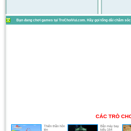
Bạn đang chơi games tại TroChoiVui.com. Hãy gọi tổng đài chăm sóc 
CÁC TRÒ CHƠ
Thiên thần hôn
Bắn máy bay
lén
kiểu 164