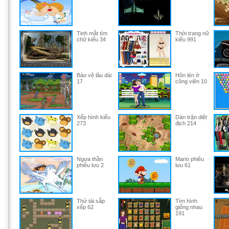
Tinh mắt tìm
Thời trang nữ
chữ kiểu 34
kiểu 991
Bảo vệ lâu đài
Hôn lén ở
17
công viên 10
Xếp hình kiểu
Dàn trận diệt
273
địch 214
Ngựa thần
Mario phiêu
phiêu lưu 2
lưu 61
Thử tài sắp
Tìm hình
xếp 62
giống nhau
191