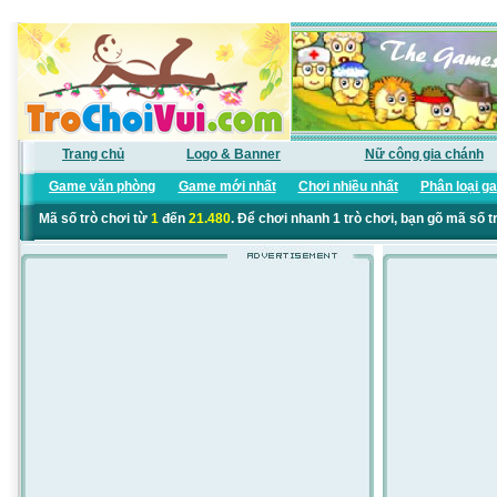
Trang chủ
Logo & Banner
Nữ công gia chánh
Game văn phòng
Game mới nhất
Chơi nhiều nhất
Phân loại g
Mã số trò chơi từ
1
đến
21.480
. Để chơi nhanh 1 trò chơi, bạn gõ mã số t