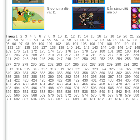
Giương ná diệt
Bắn súng diệt
vật 11
ma 53
Trang
1
2
3
4
5
6
7
8
9
10
11
12
13
14
15
16
17
18
19
20
21
2
49
50
51
52
53
54
55
56
57
58
59
60
61
62
63
64
65
66
67
68
95
96
97
98
99
100
101
102
103
104
105
106
107
108
109
110
111
133
134
135
136
137
138
139
140
141
142
143
144
145
146
147
14
169
170
171
172
173
174
175
176
177
178
179
180
181
182
183
184
205
206
207
208
209
210
211
212
213
214
215
216
217
218
219
220
241
242
243
244
245
246
247
248
249
250
251
252
253
254
255
256
277
278
279
280
281
282
283
284
285
286
287
288
289
290
291
292
313
314
315
316
317
318
319
320
321
322
323
324
325
326
327
32
349
350
351
352
353
354
355
356
357
358
359
360
361
362
363
364
385
386
387
388
389
390
391
392
393
394
395
396
397
398
399
400
421
422
423
424
425
426
427
428
429
430
431
432
433
434
435
436
457
458
459
460
461
462
463
464
465
466
467
468
469
470
471
472
493
494
495
496
497
498
499
500
501
502
503
504
505
506
507
508
529
530
531
532
533
534
535
536
537
538
539
540
541
542
543
544
565
566
567
568
569
570
571
572
573
574
575
576
577
578
579
580
601
602
603
604
605
606
607
608
609
610
611
612
613
614
615
616