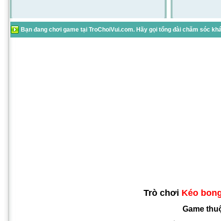
Bạn đang chơi game tại TroChoiVui.com. Hãy gọi tổng đài chăm sóc khác
Trò chơi
Kéo bong
Game thu