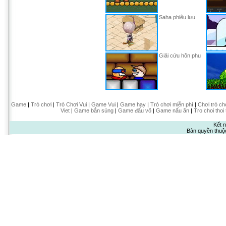
Saha phiêu lưu
Giải cứu hôn phu
Game
|
Trò chơi
|
Trò Chơi Vui
|
Game Vui
|
Game hay
|
Trò chơi miễn phí
|
Chơi trò ch
Viet
|
Game bắn súng
|
Game đấu võ
|
Game nấu ăn
|
Tro choi thoi
Kết n
Bản quyền thuộ