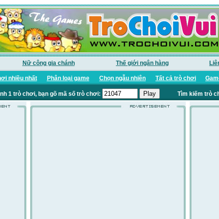
Nữ công gia chánh
Thế giới ngân hàng
Liê
ơi nhiều nhất
Phân loại game
Chọn ngẫu nhiên
Tất cả trò chơi
Game
nh 1 trò chơi, bạn gõ mã số trò chơi:
Tìm kiếm trò c