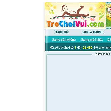
Trang chủ
Logo & Banner
Game văn phòng
Game mới nhất
Ch
Mã số trò chơi từ
1
đến
21.480
. Để chơi nha