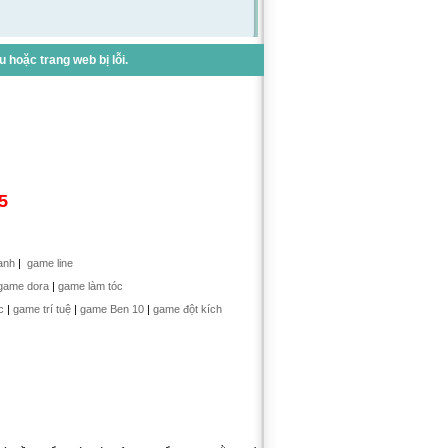
hoặc trang web bị lỗi.
5
anh
|
game line
game dora
|
game làm tóc
c
|
game trí tuệ
|
game Ben 10
|
game đột kích