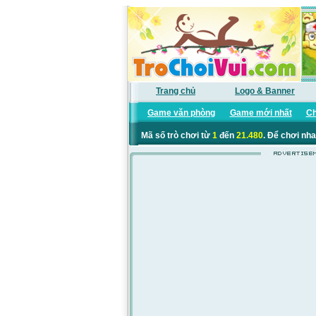
Trang chủ
Logo & Banner
Game văn phòng
Game mới nhất
Ch
Mã số trò chơi từ
1
đến
21.480
. Để chơi nha