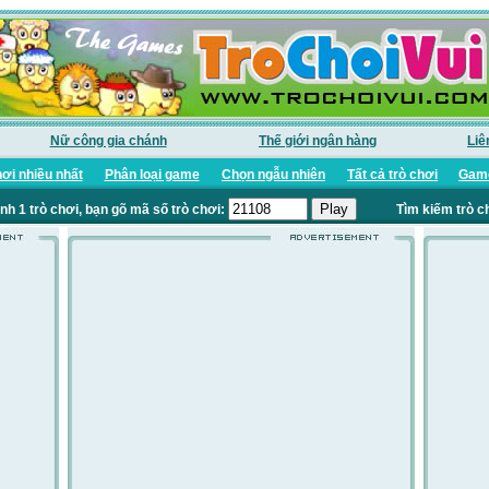
Nữ công gia chánh
Thế giới ngân hàng
Liê
ơi nhiều nhất
Phân loại game
Chọn ngẫu nhiên
Tất cả trò chơi
Game
nh 1 trò chơi, bạn gõ mã số trò chơi:
Tìm kiếm trò c