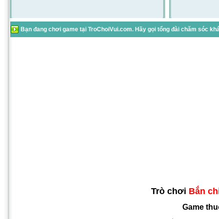
Bạn đang chơi game tại TroChoiVui.com. Hãy gọi tổng đài chăm sóc khác
Trò chơi
Bắn ch
Game thu