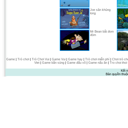
Joe săn khủng
long
Mr Bean bắt đom
đóm
Game
|
Trò chơi
|
Trò Chơi Vui
|
Game Vui
|
Game hay
|
Trò chơi miễn phí
|
Chơi trò ch
Viet
|
Game bắn súng
|
Game đấu võ
|
Game nấu ăn
|
Tro choi thoi
Kết n
Bản quyền thuộ