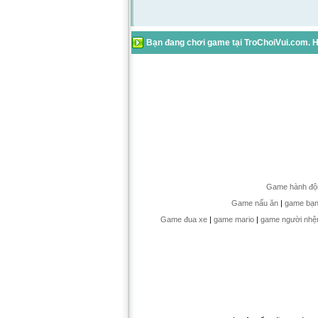
Bạn đang chơi game tại TroChoiVui.com. Hã
Game hành độ
Game nấu ăn
|
game bạn
Game đua xe
|
game mario
|
game người nhệ