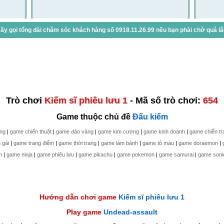
y gọi tổng đài chăm sóc khách hàng số 0918.11.26.99 nếu bạn phải chờ quá lâu 
Trò chơi
Kiếm sĩ phiêu lưu 1
- Mã số trò chơi:
654
Game thuộc chủ đề
Đấu kiếm
ng
|
game chiến thuật
|
game đào vàng
|
game kim cương
|
game kinh doanh
|
game chiến tr
 gái
|
game trang điểm
|
game thời trang
|
game làm bánh
|
game tô màu
|
game doraemon
|
n
|
game ninja
|
game phiêu lưu
|
game pikachu
|
game pokemon
|
game samurai
|
game soni
Hướng dẫn chơi game
Kiếm sĩ phiêu lưu 1
Play game
Undead-assault