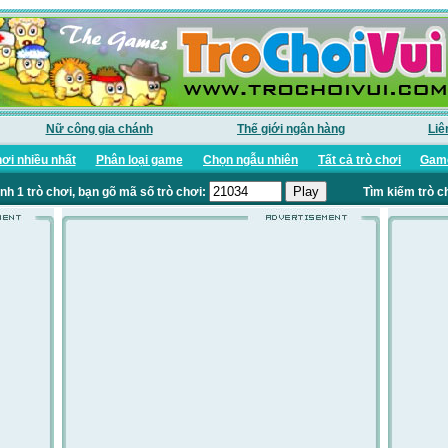
Nữ công gia chánh
Thế giới ngân hàng
Liê
ơi nhiều nhất
Phân loại game
Chọn ngẫu nhiên
Tất cả trò chơi
Game
nh 1 trò chơi, bạn gõ mã số trò chơi:
Tìm kiếm trò c