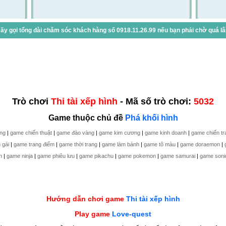
y gọi tổng đài chăm sóc khách hàng số 0918.11.26.99 nếu bạn phải chờ quá lâu 
Trò chơi
Thi tài xếp hình
- Mã số trò chơi:
5032
Game thuộc chủ đề
Phá khối hình
ng
|
game chiến thuật
|
game đào vàng
|
game kim cương
|
game kinh doanh
|
game chiến tr
 gái
|
game trang điểm
|
game thời trang
|
game làm bánh
|
game tô màu
|
game doraemon
|
n
|
game ninja
|
game phiêu lưu
|
game pikachu
|
game pokemon
|
game samurai
|
game soni
Hướng dẫn chơi game
Thi tài xếp hình
Play game
Love-quest