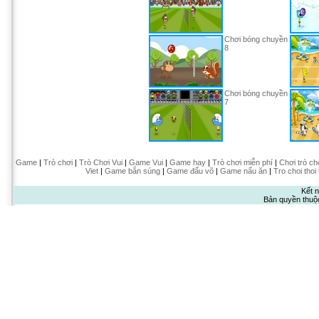
Chơi bóng chuyền
8
Chơi bóng chuyền
7
Game
|
Trò chơi
|
Trò Chơi Vui
|
Game Vui
|
Game hay
|
Trò chơi miễn phí
|
Chơi trò ch
Viet
|
Game bắn súng
|
Game đấu võ
|
Game nấu ăn
|
Tro choi thoi
Kết n
Bản quyền thuộ