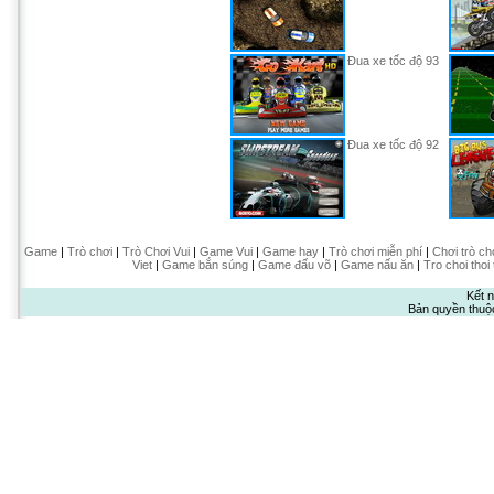
Đua xe tốc độ 93
Đua xe tốc độ 92
Game
|
Trò chơi
|
Trò Chơi Vui
|
Game Vui
|
Game hay
|
Trò chơi miễn phí
|
Chơi trò ch
Viet
|
Game bắn súng
|
Game đấu võ
|
Game nấu ăn
|
Tro choi thoi
Kết n
Bản quyền thuộ