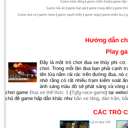
Game hành động
|
game chiến thuật
|
game đào 
Game nấu ăn
|
game bạn gái
|
game trang điểm
|
game thời
Game đua xe
|
game mario
|
game người nhện
|
game ninja
|
game phiêu lưu
|
g
Hướng dẫn c
Play g
Đây là một trò chơi đua xe thủy phi cơ
chơi. Trong mỗi lần đua bạn phải cạnh tr
tên lửa nằm rải rác trên đường đua, nó
nhớ rằng có rất nhiều trạm kiểm soát ẩn
ánh sáng màu đỏ sẽ phát sáng và vòng đ
chơi game
Đua xe thể thức 1
(
Tgfg-race-game
) tại webs
chủ đề game hấp dẫn khác như
bắn xe tăng
,
dàn trận
,
bắ
CÁC TRÒ C
Lái xe đua 139