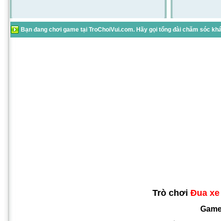
Bạn đang chơi game tại TroChoiVui.com. Hãy gọi tổng đài chăm sóc khác
Trò chơi
Đua xe 
Game