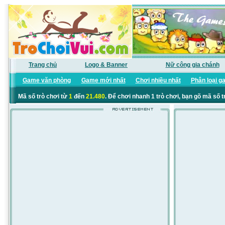
Trang chủ
Logo & Banner
Nữ công gia chánh
Game văn phòng
Game mới nhất
Chơi nhiều nhất
Phân loại g
Mã số trò chơi từ
1
đến
21.480
. Để chơi nhanh 1 trò chơi, bạn gõ mã số t