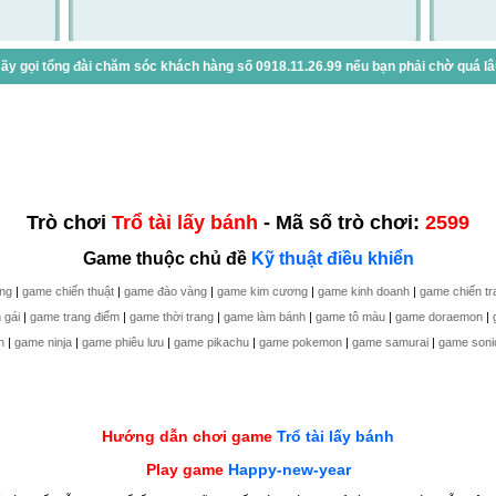
y gọi tổng đài chăm sóc khách hàng số 0918.11.26.99 nếu bạn phải chờ quá lâu 
Trò chơi
Trổ tài lấy bánh
- Mã số trò chơi:
2599
Game thuộc chủ đề
Kỹ thuật điều khiển
ng
|
game chiến thuật
|
game đào vàng
|
game kim cương
|
game kinh doanh
|
game chiến tr
 gái
|
game trang điểm
|
game thời trang
|
game làm bánh
|
game tô màu
|
game doraemon
|
n
|
game ninja
|
game phiêu lưu
|
game pikachu
|
game pokemon
|
game samurai
|
game soni
Hướng dẫn chơi game
Trổ tài lấy bánh
Play game
Happy-new-year