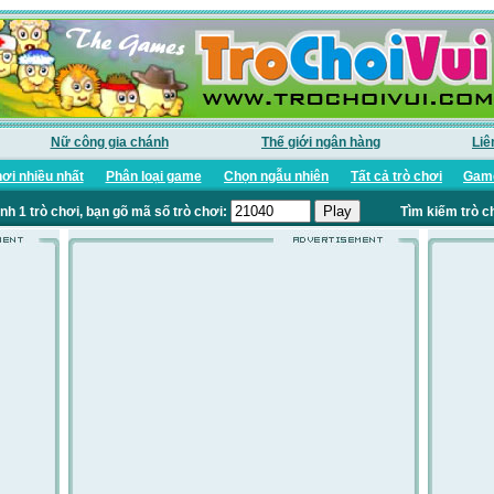
Nữ công gia chánh
Thế giới ngân hàng
Liê
ơi nhiều nhất
Phân loại game
Chọn ngẫu nhiên
Tất cả trò chơi
Game
nh 1 trò chơi, bạn gõ mã số trò chơi:
Tìm kiếm trò c