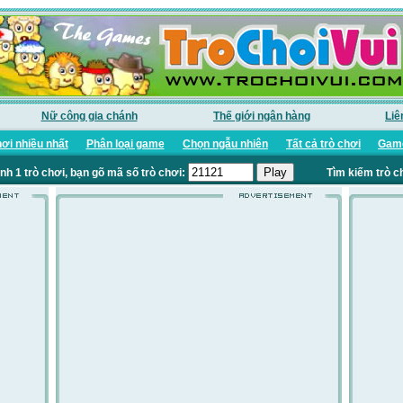
Nữ công gia chánh
Thế giới ngân hàng
Liê
ơi nhiều nhất
Phân loại game
Chọn ngẫu nhiên
Tất cả trò chơi
Game
nh 1 trò chơi, bạn gõ mã số trò chơi:
Tìm kiếm trò c