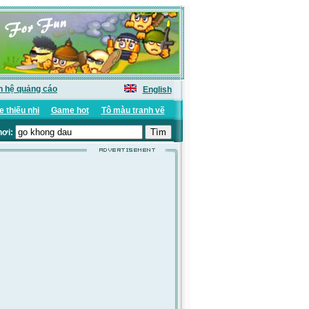
n hệ quảng cáo
English
 thiếu nhi
Game hot
Tô màu tranh vẽ
hơi: