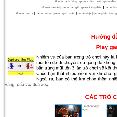
Game hành động
|
game chiến thuật
|
game đào 
Game nấu ăn
|
game bạn gái
|
game trang điểm
|
game thời
Game đua xe
|
game mario
|
game người nhện
|
game ninja
|
game phiêu lưu
|
g
Hướng d
Play g
Nhiệm vụ của bạn trong trò chơi này là
mũi tên để di chuyển, cố gắng để không 
bắn trúng mũi tên 3 lần trò chơi sẽ kết 
Chúc bạn thật nhiều niềm vui khi chơi
Ngoài ra, bạn có thể lựa chọn thêm nh
vàng
,
đấu võ
,
đua xe
,..
CÁC TRÒ C
Tù nhân vượt
ngục