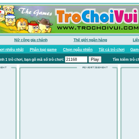
Nữ công gia chánh
Thế giới ngân hàng
Liê
ơi nhiều nhất
Phân loại game
Chọn ngẫu nhiên
Tất cả trò chơi
Game
nh 1 trò chơi, bạn gõ mã số trò chơi:
Tìm kiếm trò c