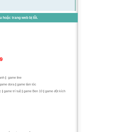
hoặc trang web bị lỗi.
9
anh
|
game line
game dora
|
game làm tóc
c
|
game trí tuệ
|
game Ben 10
|
game đột kích