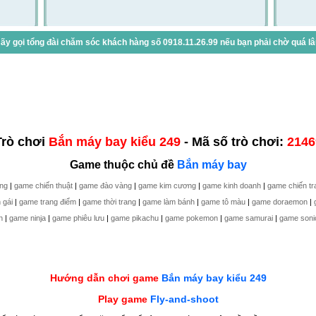
y gọi tổng đài chăm sóc khách hàng số 0918.11.26.99 nếu bạn phải chờ quá lâu 
Trò chơi
Bắn máy bay kiểu 249
- Mã số trò chơi:
2146
Game thuộc chủ đề
Bắn máy bay
ng
|
game chiến thuật
|
game đào vàng
|
game kim cương
|
game kinh doanh
|
game chiến tr
 gái
|
game trang điểm
|
game thời trang
|
game làm bánh
|
game tô màu
|
game doraemon
|
n
|
game ninja
|
game phiêu lưu
|
game pikachu
|
game pokemon
|
game samurai
|
game soni
Hướng dẫn chơi game
Bắn máy bay kiểu 249
Play game
Fly-and-shoot