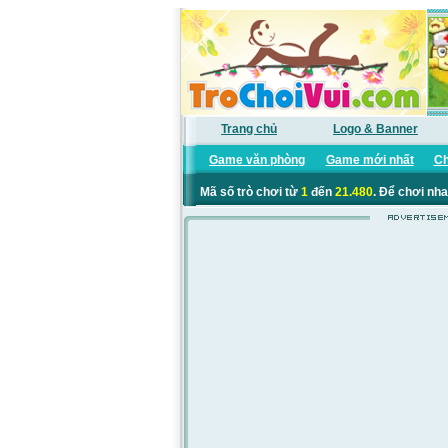
Trang chủ
Logo & Banner
Game văn phòng
Game mới nhất
Ch
Mã số trò chơi từ
1
đến
21.480
. Để chơi nha