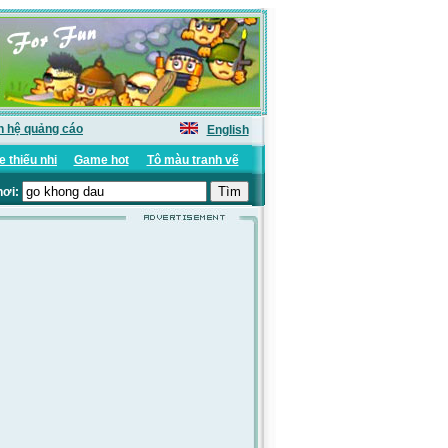
n hệ quảng cáo
English
 thiếu nhi
Game hot
Tô màu tranh vẽ
hơi: