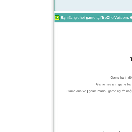
Bạn đang chơi game tại TroChoiVui.com. Hã
Game hành độ
Game nấu ăn
|
game bạn
Game đua xe
|
game mario
|
game người nhệ