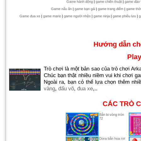
Game hành động
|
game chiến thuật
|
game đào 
Game nấu ăn
|
game bạn gái
|
game trang điểm
|
game thời
Game đua xe
|
game mario
|
game người nhện
|
game ninja
|
game phiêu lưu
|
g
Hướng dẫn c
Pla
Trò chơi là một bản sao của trò chơi Arka
Chúc bạn thật nhiều niềm vui khi chơi 
Ngoài ra, bạn có thể lựa chọn thêm nh
vàng
,
đấu võ
,
đua xe
,..
CÁC TRÒ C
Bắn bi vòng tròn
72
Dora bắn hoa rơi