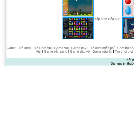
Xếp hình kiểu 528
Game
|
Trò chơi
|
Trò Chơi Vui
|
Game Vui
|
Game hay
|
Trò chơi miễn phí
|
Chơi trò ch
Viet
|
Game bắn súng
|
Game đấu võ
|
Game nấu ăn
|
Tro choi thoi
Kết n
Bản quyền thuộ