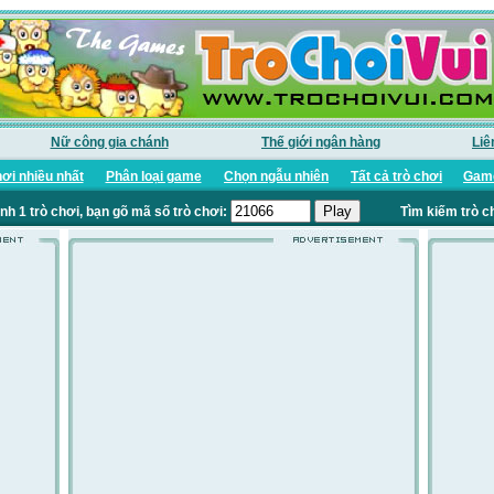
Nữ công gia chánh
Thế giới ngân hàng
Liê
ơi nhiều nhất
Phân loại game
Chọn ngẫu nhiên
Tất cả trò chơi
Game
nh 1 trò chơi, bạn gõ mã số trò chơi:
Tìm kiếm trò c