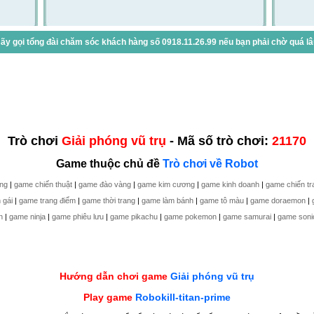
y gọi tổng đài chăm sóc khách hàng số 0918.11.26.99 nếu bạn phải chờ quá lâu 
Trò chơi
Giải phóng vũ trụ
- Mã số trò chơi:
21170
Game thuộc chủ đề
Trò chơi về Robot
ng
|
game chiến thuật
|
game đào vàng
|
game kim cương
|
game kinh doanh
|
game chiến tr
 gái
|
game trang điểm
|
game thời trang
|
game làm bánh
|
game tô màu
|
game doraemon
|
n
|
game ninja
|
game phiêu lưu
|
game pikachu
|
game pokemon
|
game samurai
|
game soni
Hướng dẫn chơi game
Giải phóng vũ trụ
Play game
Robokill-titan-prime