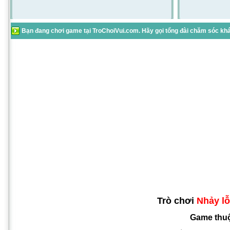
Bạn đang chơi game tại TroChoiVui.com. Hãy gọi tổng đài chăm sóc khác
Trò chơi
Nhảy lỗ
Game thu